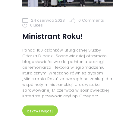
24 czerwca 2023
0
Comments
0
Likes
Ministrant Roku!
Ponad 100 członków Liturgicznej Służby
Ołtarza Diecezji Sosnowieckiej otrzymało
błogosławieństwo do pełnienia posługi
ceremoniarza i lektora w zgromadzeniu
liturgicznym. Wręczono również dyplom
„Ministranta Roku” za szczególne zasługi dla
wspólnoty ministranckiej. Uroczystości
sprawowanej 17 czerwca w sosnowieckiej
Katedrze przewodniczył bp Grzegorz…
CZYTAJ WIĘCEJ