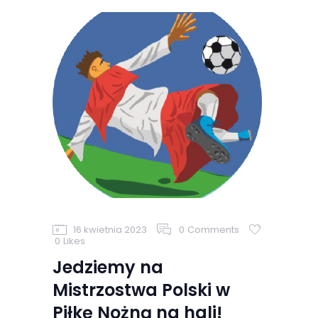
16 kwietnia 2023
0
Comments
0
Likes
Jedziemy na
Mistrzostwa Polski w
Piłkę Nożną na hali!