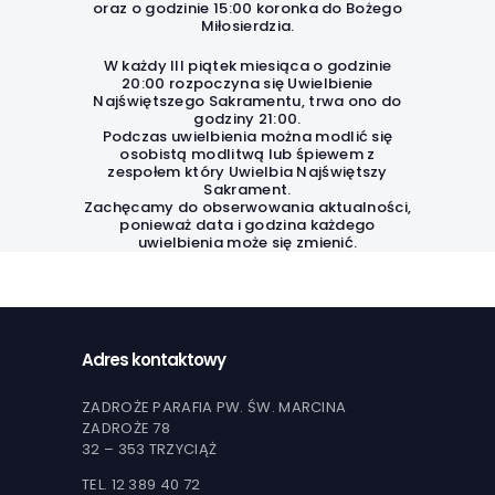
oraz o godzinie 15:00 koronka do Bożego
Miłosierdzia.
W każdy III piątek miesiąca o godzinie
20:00 rozpoczyna się Uwielbienie
Najświętszego Sakramentu, trwa ono do
godziny 21:00.
Podczas uwielbienia można modlić się
osobistą modlitwą lub śpiewem z
zespołem który Uwielbia Najświętszy
Sakrament.
Zachęcamy do obserwowania aktualności,
ponieważ data i godzina każdego
uwielbienia może się zmienić.
Adres kontaktowy
ZADROŻE PARAFIA PW. ŚW. MARCINA
ZADROŻE 78
32 – 353 TRZYCIĄŻ
TEL. 12 389 40 72