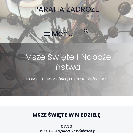
STRONA GŁÓWNA
PARAFIA ZADROŻE
Jak liczyć karty w blackjacku 2025
AKTUALNOŚCI
Pod wezwaniem Świętego Marcina
Polskie Kasyno Online Z Bonusem Na Start
: Ponieważ są one w
WSPÓLNOTY
Menu
dużej mierze rozmieszczone, te kombinacje prawie nigdy się
PARAFIALNE
nie zdarzają.
KONTAKT
Jakie Kasyno Mobilne 2026
- Proces rejestracji jest szybki i
Msze Święte i Naboże
łatwy, opcje bankowe są obfite, a marka oferuje nawet wiele
ństwa
zabawnych bonusów powitalnych, aby rozpocząć nową
platformę.
HOME
MSZE ŚWIĘTE I NABOŻEŃSTWA
Blackjack Online Od 15 Zł
: Jest to jeden z powodów, dla
których branża hazardowa przeszła wiele ograniczeń w tym
roku.
MSZE ŚWIĘTE W NIEDZIELĘ
Prawdziwe maszyny hazardowe do gry
07:30
Top 10 Kasyn Zagranicznych
09:00 –
Kaplica w Wielmoży