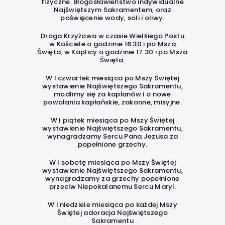
fizyczne. Błogosławieństwo indywidualne
Najświętszym Sakramentem, oraz
poświęcenie wody, soli i oliwy.
Droga Krzyżowa w czasie Wielkiego Postu
w Kościele o godzinie 16:30 i po Msza
Święta, w Kaplicy o godzinie 17:30 i po Msza
Święta.
W I czwartek miesiąca po Mszy Świętej
wystawienie Najświętszego Sakramentu,
modlimy się za kapłanów i o nowe
powołania kapłańskie, zakonne, misyjne.
W I piątek miesiąca po Mszy Świętej
wystawienie Najświętszego Sakramentu,
wynagradzamy Sercu Pana Jezusa za
popełnione grzechy.
W I sobotę miesiąca po Mszy Świętej
wystawienie Najświętszego Sakramentu,
wynagradzamy za grzechy popełnione
przeciw Niepokalanemu Sercu Maryi.
W I niedziele miesiąca po każdej Mszy
Świętej adoracja Najświętszego
Sakramentu