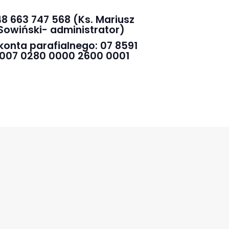
8 663 747 568 (Ks. Mariusz
Sowiński- administrator)
konta parafialnego: 07 8591
007 0280 0000 2600 0001
i.