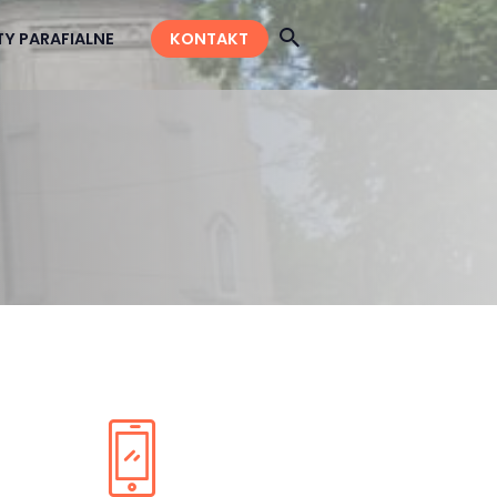
Y PARAFIALNE
KONTAKT
opularność Blackjacka, założymy się, że jest kilku z Was,
olejce, aby dać graczom doskonałe promocje, aby świętować.