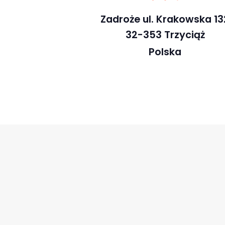
Aby wygrać, musisz trafić identyczne symbole na jednej linii
Zadroże ul. Krakowska 13
32-353 Trzyciąż
Automaty darmowe do g
Polska
Automaty Hazardowe Wielkopolskie
Innymi słowy, możesz spodziewać się zrównoważonej sesji gry.
Nowe Kasyno Z Polską Licencją 2026
Pozostałe symbole mają wypłaty w różnym stopniu, więc sprawd
Kasyno Online łódź Nowe