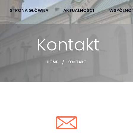
STRONA GŁÓWNA
STRONA GŁÓWNA
AKTUALNOŚCI
WSPÓLNOT
PARAFIA ZADROŻE
 elektronicznych 2025
AKTUALNOŚCI
Pod wezwaniem Świętego Marcina
WSPÓLNOTY
Kontakt
uży w Kanadzie i nadal rośnie popularność z dnia na dzień.
PARAFIALNE
a pod względem grupy docelowej, ale biorąc pod uwagę ogólną p
KONTAKT
HOME
KONTAKT
iża się w przyszłym tygodniu, a różne kasyna ustawiają się w k
etonami
zta przemysłu motoryzacyjnego, Nadig powiedział.