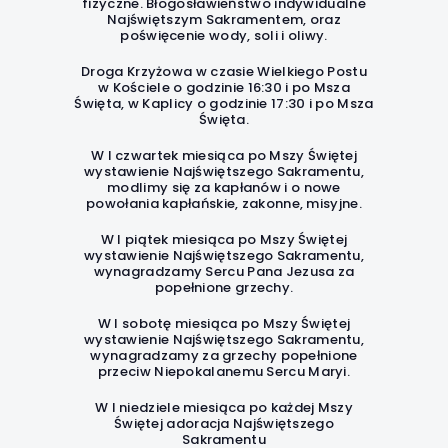
fizyczne. Błogosławieństwo indywidualne
Najświętszym Sakramentem, oraz
poświęcenie wody, soli i oliwy.
Droga Krzyżowa w czasie Wielkiego Postu
w Kościele o godzinie 16:30 i po Msza
Święta, w Kaplicy o godzinie 17:30 i po Msza
Święta.
W I czwartek miesiąca po Mszy Świętej
wystawienie Najświętszego Sakramentu,
modlimy się za kapłanów i o nowe
powołania kapłańskie, zakonne, misyjne.
W I piątek miesiąca po Mszy Świętej
wystawienie Najświętszego Sakramentu,
wynagradzamy Sercu Pana Jezusa za
popełnione grzechy.
W I sobotę miesiąca po Mszy Świętej
wystawienie Najświętszego Sakramentu,
wynagradzamy za grzechy popełnione
przeciw Niepokalanemu Sercu Maryi.
W I niedziele miesiąca po każdej Mszy
Świętej adoracja Najświętszego
Sakramentu