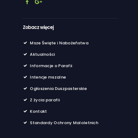
Zobacz więcej
Msze Święte i Nabożeństwa
Aktualności
Informacje o Parafii
Intencje mszalne
Ogłoszenia Duszpasterskie
Z życia parafii
Kontakt
Standardy Ochrony Maloletnich