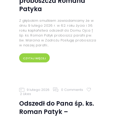
proboszcza Romana
Patyka
Z głębokim smutkiem zawiadamiamy że w
dniu 9 lutego 2026 r. w 62. roku życia i 36.
roku kapłaństwa odszedł do Domu Ojca †
śp. ks. Roman Patyk proboszcz parafii pw.
św. Marcina w Zadrożu Posługę proboszcza
w naszej parafii…
CZYTAJ WIĘCEJ
9 lutego 2026
0
Comments
2
Likes
Odszedł do Pana śp. ks.
Roman Patyk –