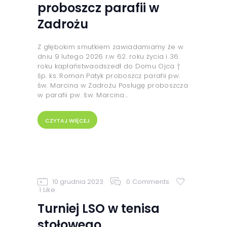
proboszcz parafii w
Zadrożu
Z głębokim smutkiem zawiadamiamy że w
dniu 9 lutego 2026 r.w 62. roku życia i 36.
roku kapłaństwaodszedł do Domu Ojca †
śp. ks. Roman Patyk proboszcz parafii pw.
św. Marcina w Zadrożu Posługę proboszcza
w parafii pw. św. Marcina…
CZYTAJ WIĘCEJ
10 grudnia 2023
0
Comments
1
Like
Turniej LSO w tenisa
stołowego