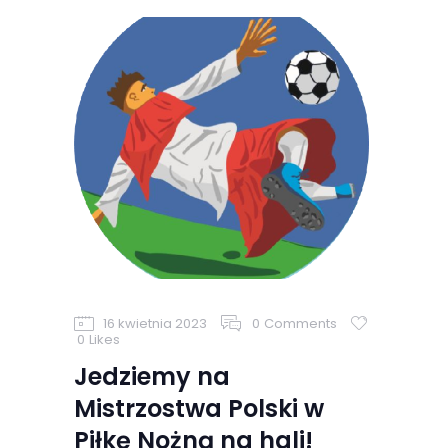
16 kwietnia 2023
0
Comments
0
Likes
Jedziemy na
Mistrzostwa Polski w
Piłkę Nożną na hali!