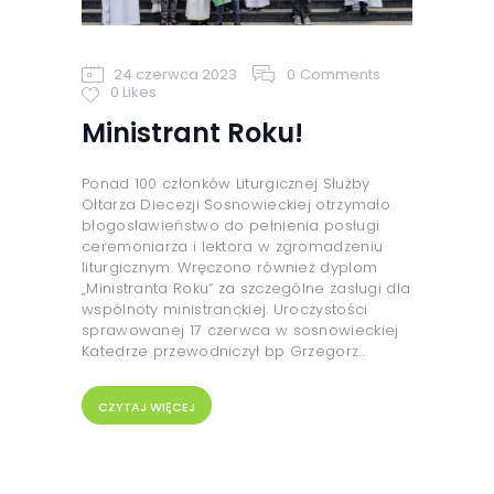
24 czerwca 2023
0
Comments
0
Likes
Ministrant Roku!
Ponad 100 członków Liturgicznej Służby
Ołtarza Diecezji Sosnowieckiej otrzymało
błogosławieństwo do pełnienia posługi
ceremoniarza i lektora w zgromadzeniu
liturgicznym. Wręczono również dyplom
„Ministranta Roku” za szczególne zasługi dla
wspólnoty ministranckiej. Uroczystości
sprawowanej 17 czerwca w sosnowieckiej
Katedrze przewodniczył bp Grzegorz…
CZYTAJ WIĘCEJ