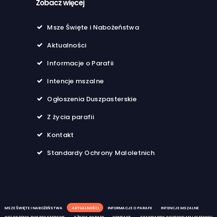
Zobacz więcej
Msze Święte i Nabożeństwa
Aktualności
Informacje o Parafii
Intencje mszalne
Ogłoszenia Duszpasterskie
Z życia parafii
Kontakt
Standardy Ochrony Maloletnich
MSZE ŚWIĘTE I NABOŻEŃSTWA
AKTUALNOŚCI
INFORMACJE O PARAFII
INTENCJE MSZALNE