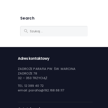
Elvis, The Rat Pack i Wayne Newton stali się stałymi
headlinerami w Strip resorts, a w salonach pojawiły się takie
nazwiska jak Don Rickles, Buddy Hackett, Shecky Greene, Alan
King i Louis Prima, wszystko za cenę drinka.
Search
Choć Idaho nie jest najbardziej Hazard przyjazny stan w kraju,
mieszkańcy mogą uczestniczyć w kilku działaniach.
Szukaj:
Nowe automaty online grają na
pieniądze 2025
Kasyno Z Wplata Od 1zl
Jeśli chodzi o przyszłe możliwości, nie możemy zobaczyć, jak
Adres kontaktowy
sprawy kończą się dobrze dla Skybook.
Sloty Online Przelewy24
ZADROŻE PARAFIA PW. ŚW. MARCINA
Ekskluzywne obszary oferują ponad 35 gier stołowych i 240
ZADROŻE 78
automatów do gier.
32 – 353 TRZYCIĄŻ
Nieodebrane Wygrane W Kasynie
TEL. 12 389 40 72
email: parafia@192.168.68.117