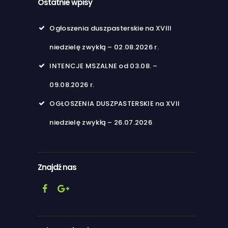
Ostatnie wpisy
Ogłoszenia duszpasterskie na XVIII
niedzielę zwykłą – 02.08.2026 r.
INTENCJE MSZALNE od 03.08. –
09.08.2026 r.
OGŁOSZENIA DUSZPASTERSKIE na XVII
niedzielę zwykłą – 26.07.2026
Znajdź nas