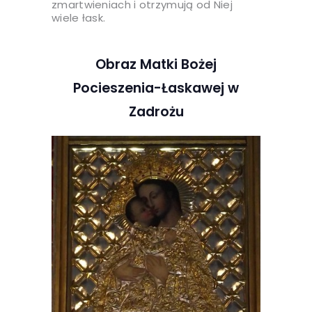
zmartwieniach i otrzymują od Niej
wiele łask.
Obraz Matki Bożej
Pocieszenia-Łaskawej w
Zadrożu