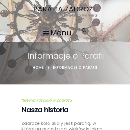
STRONA GŁÓWNA
PARAFIA ZADROŻE
Kasyna I sloty bez rejestracji
AKTUALNOŚCI
Pod wezwaniem Świętego Marcina
Mr Pacho Casino Darmowe Spiny Bez Depozytu
: Zwykłe 6-
WSPÓLNOTY
Menu
bębnowe automaty są rozgrywane w czterech rzędach, aby
PARAFIALNE
dać graczom jak najwięcej linii wypłat.
KONTAKT
Ceny W Grach Hazardowych
- Kasyna Online, które oferują
Informacje o Parafii
większą różnorodność opcji bankowych, otrzymują wyższą
ocenę.
HOME
INFORMACJE O PARAFII
Automaty Hazardowe Po Angielsku
: Automat online Legend of
the Ice Dragon zapewnia 94,28% RTP.
Spiny darmowe
historia kościoła w Zadrożu
Nasza historia
Sloty Online Litecoin
Jednak po wypłaceniu środków aplikacja zamieni Twoją
wypłatę na lokalną walutę.
Zadroże koło Skały jest parafią, w
Live Poker 2026
której na przestrzeni wieków istniało