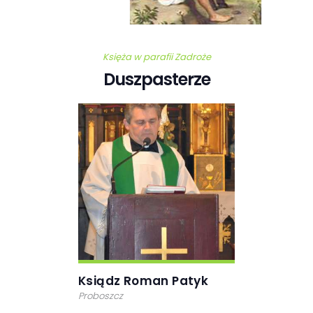
Księża w parafii Zadroże
Duszpasterze
Ksiądz Roman Patyk
Proboszcz