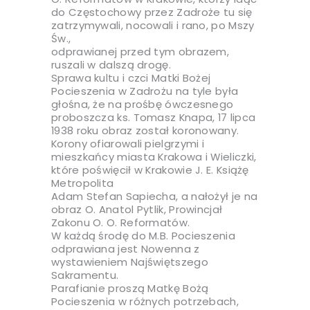
do Częstochowy przez Zadroże tu się
zatrzymywali, nocowali i rano, po Mszy
Św.,
odprawianej przed tym obrazem,
ruszali w dalszą drogę.
Sprawa kultu i czci Matki Bożej
Pocieszenia w Zadrożu na tyle była
głośna, że na prośbę ówczesnego
proboszcza ks. Tomasz Knapa, 17 lipca
1938 roku obraz został koronowany.
Korony ofiarowali pielgrzymi i
mieszkańcy miasta Krakowa i Wieliczki,
które poświęcił w Krakowie J. E. Książę
Metropolita
Adam Stefan Sapiecha, a nałożył je na
obraz O. Anatol Pytlik, Prowincjał
Zakonu O. O. Reformatów.
W każdą środę do M.B. Pocieszenia
odprawiana jest Nowenna z
wystawieniem Najświętszego
Sakramentu.
Parafianie proszą Matkę Bożą
Pocieszenia w różnych potrzebach,