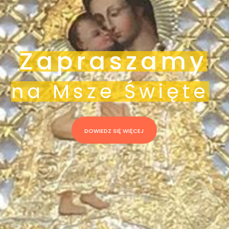
Zapraszamy
na Msze Święte
DOWIEDZ SIĘ WIĘCEJ