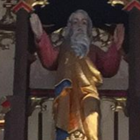
Najlepszą cechą gry w 32Red casino jest różnorodność
oferowanych gier, a dzięki automatom zarówno największych
nazwisk w branży, jak i mniejszych, niezależnych producentów,
zawsze masz wyjątkowe opcje rozgrywki.
Kasyno Karta Prepaid Bonus Za Rejestrację
Często określane jako jump racing lub steeplechasing,
National Hunt daje koniom przeszkody, które muszą
przeskoczyć w drodze do mety.
Zaleci albo wyższy podatek od wynajmu zasobów, albo
przejście na podatek od zysków z zasobów.
Bonus bez depozytu 2025 kasyno pl
Supercat Casino Bonus Za Rejestrację
Ale jeśli nie jest to 10 gracz traci zakład ubezpieczenia.
Betamo Casino Bonus Za Rejestrację
Możesz zagrać w grę bonusową, jeśli otrzymasz 3 symbole
bonusowe.
Top 10 Kasyn Z Najwyższym Rtp