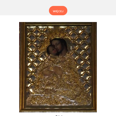
WIĘCEJ