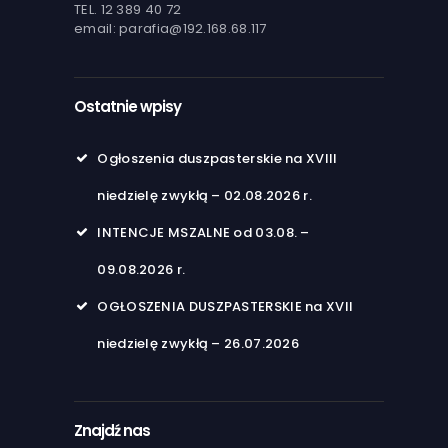
TEL. 12 389 40 72
email: parafia@192.168.68.117
Ostatnie wpisy
Ogłoszenia duszpasterskie na XVIII
niedzielę zwykłą – 02.08.2026 r.
INTENCJE MSZALNE od 03.08. –
09.08.2026 r.
OGŁOSZENIA DUSZPASTERSKIE na XVII
niedzielę zwykłą – 26.07.2026
Znajdź nas