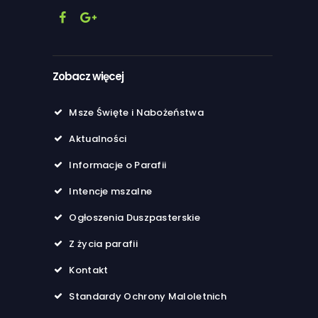
Zobacz więcej
Msze Święte i Nabożeństwa
Aktualności
Informacje o Parafii
Intencje mszalne
Ogłoszenia Duszpasterskie
Z życia parafii
Kontakt
Standardy Ochrony Maloletnich