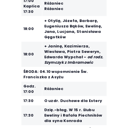
17:00
Różaniec
Kaplica
Różaniec
17:30
+ Otylię, Józefa, Barbarę,
Eugeniusza Bąków, Ewelinę,
18:00
Jana, Lucjana, Stanisława
Gęgotków
+ Janinę, Kazimierza,
Wiesława, Piotra Seweryn,
18:00
Edwarda Wypchał –
od rodz.
Szymczyk z Imbramowic
ŚRODA: 04.10 wspomnienie Św.
Franciszka z Asyżu
Godz.
Różaniec
17:00
17:30
O uzdr. Duchowe dla Estery
Dzię.-błag. W 15 r. ślubu
17:30
Eweliny i Rafała Piechników
dla syna Konrada