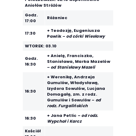
Herospin Casino Darmowe Spiny Bez Depozytu
Aniołów Stróżów
Czy chcesz postawić zakład tylko dla zabawy i nie inwestować
prawdziwe pieniądze w kasynie gry później.
Godz.
Różaniec
Kasyno Minimalna Wpłata Visa
17:00
O wiele lepiej jest studiować paytables tuż przed próbą gry.
+ Teodozję, Eugeniusza
Brakuje w nim inspirującej ścieżki dźwiękowej prymitywnych
17:30
Pawlik –
od
córki Wiesławy
ECHA bestii w poszukiwaniu nocnej lub porannej przekąski.
WTOREK: 03.10
Jak zarobić na najlepszy blackjack w
+ Anielę, Franciszka,
Godz.
Polsceu
Stanisława, Marka Mazelów
16:30
–
od Stanisławy
Mazeli
Cobra Casino Bonus Bez Depozytu 2026
+ Weronikę, Andrzeja
Chociaż nigdy nie był w stanie znaleźć tej lukratywnej
Gumulów, Władysławę,
długoterminowej umowy w wolnej agencji, być może Clowney
Izydora Sowulów, Lucjana
może wreszcie wykorzystać swoją produktywną kampanię tym
16:30
Domagałę, zm. z rodz.
razem.
Gumulów i Sowulów –
od
Bezpieczne Kasyno Online Z High Roller Bonusem
rodz.
Furgalińskich
Każdy gracz uderza własną piłkę w całym dołku, jakby grał
normalną rundę golfa.
+ Jana Petlic –
od
rodz.
Kasyno Klarna Bonus
16:30
Wypchał i Karcz
Kościół