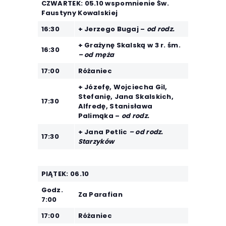
CZWARTEK: 05.10 wspomnienie Św.
Faustyny Kowalskiej
16:30
+ Jerzego Bugaj –
od
rodz.
+ Grażynę Skalską w 3 r. śm.
16:30
– od męża
17:00
Różaniec
+ Józefę, Wojciecha Gil,
Stefanię, Jana Skalskich,
17:30
Alfredę, Stanisława
Palimąka –
od rodz.
+ Jana Petlic
– od rodz.
17:30
Starzyków
PIĄTEK: 06.10
Godz.
Za Parafian
7:00
17:00
Różaniec