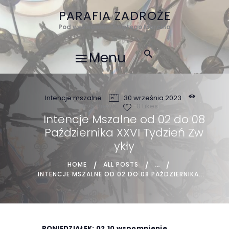
STRONA GŁÓWNA
PARAFIA ZADROŻE
Poker kości online
AKTUALNOŚCI
Pod wezwaniem Świętego Marcina
Kasyno Zagraniczne Opinie 2026
: Jednak, można ubiegać się
WSPÓLNOTY
Menu
o kilka innych bonusów depozytu mecz i używać ich w tej grze.
PARAFIALNE
Slottojam Casino Bonus Za Rejestrację
- Mustang Gold to
KONTAKT
pragmatyczny automat do gier bandit z jackpotem do 12 000
Intencje mszalne
30 września 2023
razy większym niż zakład i nienaganną grafiką.
1675
Views
0
Likes
Kasyno Online Przelew Bankowy W Polsce
: E-mail jest
Intencje Mszalne od 02 do 08
najskuteczniej wykorzystywany jako narzędzie lead nurturing,
Października XXVI Tydzień Zw
ykły
ponieważ jest używany do interakcji z potencjalnymi klientami,
gdy wchodzą w interakcję z konkretnymi treściami w Twojej
...
HOME
ALL POSTS
witrynie.
INTENCJE MSZALNE OD 02 DO 08 PAŹDZIERNIKA...
Nowe bonusowe maszyny hazardowe bez
pobierania
PONIEDZIAŁEK: 02.10 wspomnienie