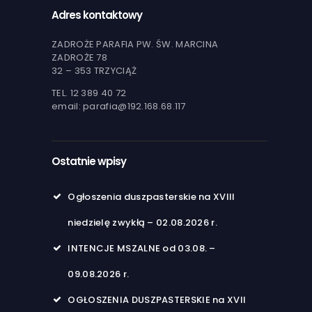
Adres kontaktowy
ZADROŻE PARAFIA PW. ŚW. MARCINA
ZADROŻE 78
32 – 353 TRZYCIĄŻ
TEL. 12 389 40 72
email: parafia@192.168.68.117
Ostatnie wpisy
Ogłoszenia duszpasterskie na XVIII
niedzielę zwykłą – 02.08.2026 r.
INTENCJE MSZALNE od 03.08. –
09.08.2026 r.
OGŁOSZENIA DUSZPASTERSKIE na XVII