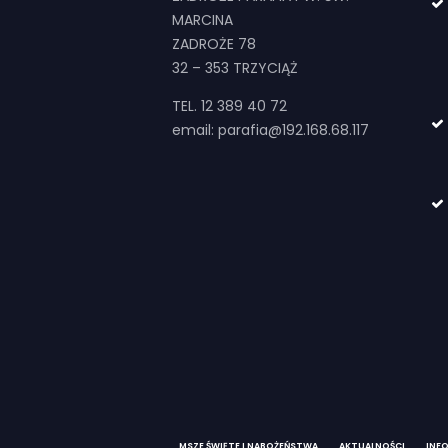
MARCINA
ZADROŻE 78
32 – 353 TRZYCIĄŻ
TEL. 12 389 40 72
email: parafia@192.168.68.117
MSZE ŚWIĘTE I NABOŻEŃSTWA
AKTUALNOŚCI
INFO