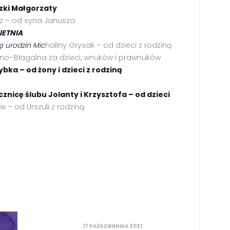
czki Małgorzaty
acz – od syna Janusza
IETNIA
ę urodzin Mic
haliny Grysak – od dzieci z rodziną
nno–Błagalna za dzieci, wnuków i prawnuków
ybka – od żony i dzieci z rodziną
znicę ślubu Jolanty i Krzysztofa – od dzieci
 – od Urszuli z rodziną
17 PAŹDZIERNIKA 2021