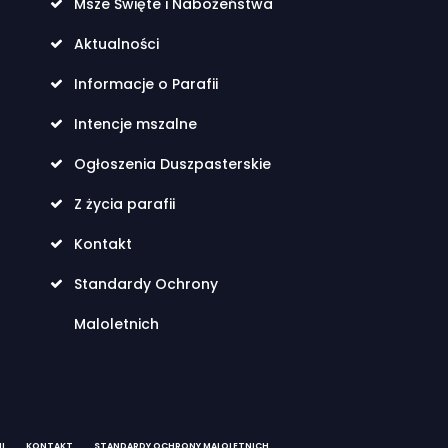
Msze Święte i Nabożeństwa
Aktualności
Informacje o Parafii
Intencje mszalne
Ogłoszenia Duszpasterskie
Z życia parafii
Kontakt
Standardy Ochrony
Maloletnich
II
KONTAKT
STANDARDY OCHRONY MALOLETNICH