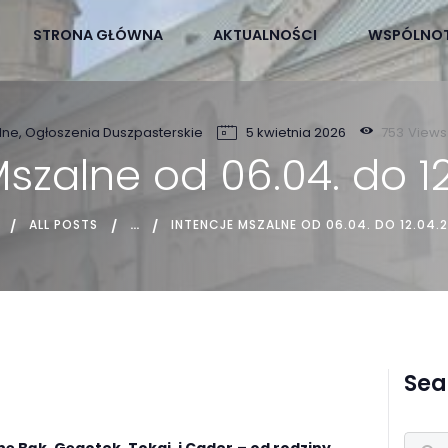
STRONA GŁÓWNA
STRONA GŁÓWNA
AKTUALNOŚCI
WSPÓLNOT
PARAFIA ZADROŻE
asynowych na żywo 2025
AKTUALNOŚCI
Pod wezwaniem Świętego Marcina
WSPÓLNOTY
lne
,
Ogłoszenia Duszpasterskie
5 kwietnia 2026
753
Views
że jeśli firma jest uczciwa i ma na celu świadczenie wysokiej 
szalne od 06.04. do 12
PARAFIALNE
 wartość za pomocą wielu opcji do maksymalnie 40,00, co jest 
KONTAKT
...
ALL POSTS
INTENCJE MSZALNE OD 06.04. DO 12.04.2
ejszych metod płatności online, Mastercard jest szeroko stos
etki online w kasynie
Sea
ch dostawców gier, takich jak Boomerang, Playson, Booongo, 
Szukaj