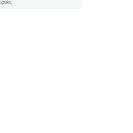
mechanikę automatu.
ją się na koncie.
ci pieniędzy.