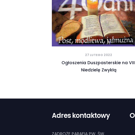
27 LUTEGO 2022
Ogłoszenia Duszpasterskie na VII
Niedzielę Zwykłą
Adres kontaktowy
O
ZADROŻE PARAFIA PW. ŚW.