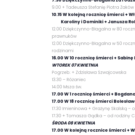
7.30 Dziękczynno-Błagalna za rodzin
Funkcje bonusowe Eye of Horus nie jestem wielkim fanem t
9.00 + Tadeusza Stefanię Piotra Żak
Wypłaty mają 72-godzinny okres oczekiwania, a następnie tr
10.15 W kolejną rocznicę śmierci + 
Karoliny i Dominiki + Janusza Rolk
12.00 Dziękczynno-Błagalna w 80 roczn
Najbardziej zabawne no
prawnuków
12.00 Dziękczynno-Błagalna w 50 roczn
rodzinami
Blackjack Vip Kasyno Online
16.00 W 10 rocznicę śmierci + Sabinę 
Ze względu na właściwości techniczne tego automatu wideo, ta
WTOREK 07 KWIETNIA
Polskie Kasyno Online Z Depozytem Od 50 Zł
Pogrzeb: + Zdzisława Szwajcowska
Halloween Extreme ruszył w sierpniu.
13.30 – Różaniec
Jednoręki Bandyta Ranking
14.00 Msza św.
17.00 W 1 rocznicę śmierci + Bogdana
17.00 W 18 rocznicę śmierci Bolesław
17.30 Imieninowa + Grażynę Skalską – o
17.30 + Tomasza Gądka – od rodziny 
ŚRODA 08 KWIETNIA
17.00 W kolejną rocznice śmierci + 