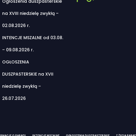
Ogłoszenia duszpasterskie
na XVIII niedzielę zwykłą –
02.08.2026 r.
INTENCJE MSZALNE od 03.08.
– 09.08.2026 r.
OGŁOSZENIA
DUSZPASTERSKIE na XVII
niedzielę zwykłą –
26.07.2026
RMACJE O PARAFII
INTENCJE MSZALNE
OGŁOSZENIA DUSZPASTERSKIE
Z ŻYCIA PARAF