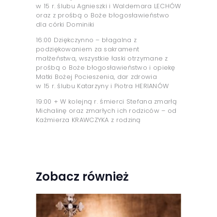
w 15 r. ślubu Agnieszki i Waldemara LECHÓW
oraz z prośbą o Boże błogosławieństwo
dla córki Dominiki
16:00 Dziękczynno – błagalna z
podziękowaniem za sakrament
małżeństwa, wszystkie łaski otrzymane z
prośbą o Boże błogosławieństwo i opiekę
Matki Bożej Pocieszenia, dar zdrowia
w 15 r. ślubu Katarzyny i Piotra HERIANÓW
19:00 + W kolejną r. śmierci Stefana zmarłą
Michalinę oraz zmarłych ich rodziców – od
Kaźmierza KRAWCZYKA z rodziną
Zobacz również