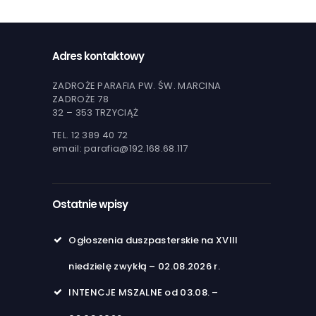
Adres kontaktowy
ZADROŻE PARAFIA PW. ŚW. MARCINA
ZADROŻE 78
32 – 353 TRZYCIĄŻ
TEL. 12 389 40 72
email: parafia@192.168.68.117
Ostatnie wpisy
Ogłoszenia duszpasterskie na XVIII
niedzielę zwykłą – 02.08.2026 r.
INTENCJE MSZALNE od 03.08. –