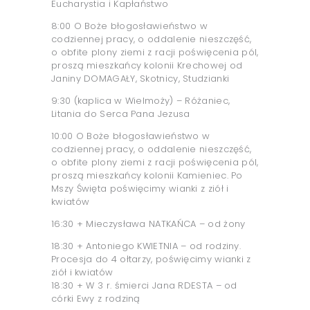
Eucharystia i Kapłaństwo
8:00 O Boże błogosławieństwo w
codziennej pracy, o oddalenie nieszczęść,
o obfite plony ziemi z racji poświęcenia pól,
proszą mieszkańcy kolonii Krechowej od
Janiny DOMAGAŁY, Skotnicy, Studzianki
9:30 (kaplica w Wielmoży) – Różaniec,
Litania do Serca Pana Jezusa
10:00 O Boże błogosławieństwo w
codziennej pracy, o oddalenie nieszczęść,
o obfite plony ziemi z racji poświęcenia pól,
proszą mieszkańcy kolonii Kamieniec. Po
Mszy Święta poświęcimy wianki z ziół i
kwiatów
16:30 + Mieczysława NATKAŃCA – od żony
18:30 + Antoniego KWIETNIA – od rodziny.
Procesja do 4 ołtarzy, poświęcimy wianki z
ziół i kwiatów
18:30 + W 3 r. śmierci Jana RDESTA – od
córki Ewy z rodziną