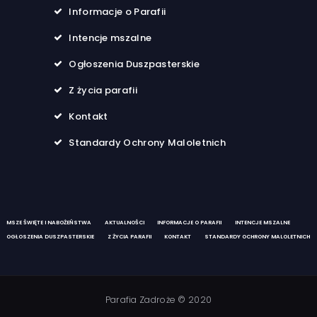
Informacje o Parafii
Intencje mszalne
Ogłoszenia Duszpasterskie
Z życia parafii
Kontakt
Standardy Ochrony Maloletnich
MSZE ŚWIĘTE I NABOŻEŃSTWA
AKTUALNOŚCI
INFORMACJE O PARAFII
INTENCJE MSZALNE
OGŁOSZENIA DUSZPASTERSKIE
Z ŻYCIA PARAFII
KONTAKT
STANDARDY OCHRONY MALOLETNICH
Parafia Zadroże © 2020