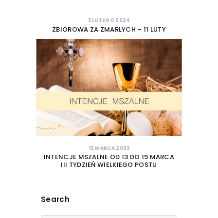
3 LUTEGO 2024
ZBIOROWA ZA ZMARŁYCH – 11 LUTY
12 MARCA 2023
INTENCJE MSZALNE OD 13 DO 19 MARCA
III TYDZIEŃ WIELKIEGO POSTU
Search