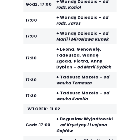
W kawiarni-bistro, w jadalni lub bezpośrednio na stacji
+ Wandę Dziedzic –
od
Godz. 17:00
benzynowej zawsze są miejsca.
rodz. Kozioł
Gracze, którym uda się trafić jackpot może odejść z max.
+ Wandę Dziedzic –
od
17:00
rodz. Jaros
Darmowe obroty bez depozytu za
+ Wandę Dziedzic –
od
rejestracje
17:00
Marii i Mirosława Kunek
Slot Madness Casino Opinie I Bonusy 2026
+ Leona, Genowefę,
BestGamingTips nie udostępni twojego adresu e-mail stronom
Tadeusza, Wandę
17:30
trzecim.
Zgoda, Piotra, Annę
Koło Fortuny Na żywo Kasyno Online
Dybich –
od Marii Dybich
Nasza niezależna kontrola Lucky Little Gods scam-free wykazała,
+ Tadeusz Mazela –
od
że gra jest całkowicie legalna.
17:30
wnuka Tomasza
Iwild Casino Bonus Za Rejestrację
+ Tadeusz Mazela –
od
17:30
wnuka Kamila
WTOREK: 11.02
+ Bogusław Wyjadłowski
Godz.17:00
–
od Krystyny i Lucjana
Gajdów