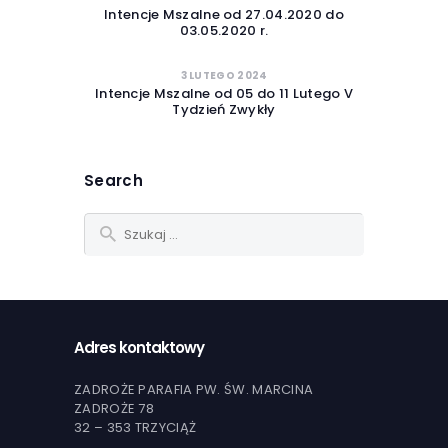
Intencje Mszalne od 27.04.2020 do
03.05.2020 r.
3 LUTEGO 2024
Intencje Mszalne od 05 do 11 Lutego V
Tydzień Zwykły
Search
Szukaj:
Adres kontaktowy
ZADROŻE PARAFIA PW. ŚW. MARCINA
ZADROŻE 78
32 – 353 TRZYCIĄŻ