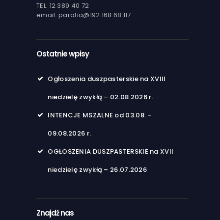
TEL. 12 389 40 72
email: parafia@192.168.68.117
Ostatnie wpisy
Ogłoszenia duszpasterskie na XVIII
niedzielę zwykłą – 02.08.2026 r.
INTENCJE MSZALNE od 03.08. –
09.08.2026 r.
OGŁOSZENIA DUSZPASTERSKIE na XVII
niedzielę zwykłą – 26.07.2026
Znajdź nas