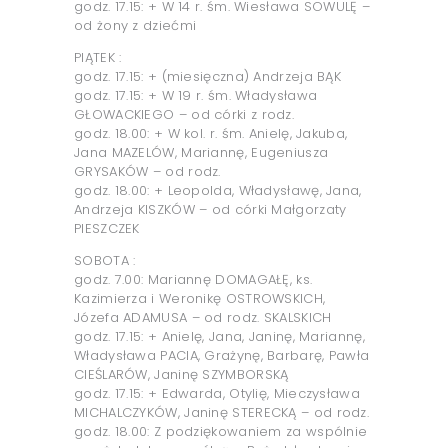
godz. 17.15: + W 14 r. śm. Wiesława SOWULĘ –
od żony z dziećmi
PIĄTEK :
godz. 17.15: + (miesięczna) Andrzeja BĄK
godz. 17.15: + W 19 r. śm. Władysława
GŁOWACKIEGO – od córki z rodz.
godz. 18.00: + W kol. r. śm. Anielę, Jakuba,
Jana MAZELÓW, Mariannę, Eugeniusza
GRYSAKÓW – od rodz.
godz. 18.00: + Leopolda, Władysławę, Jana,
Andrzeja KISZKÓW – od córki Małgorzaty
PIESZCZEK
SOBOTA :
godz. 7.00: Mariannę DOMAGAŁĘ, ks.
Kazimierza i Weronikę OSTROWSKICH,
Józefa ADAMUSA – od rodz. SKALSKICH
godz. 17.15: + Anielę, Jana, Janinę, Mariannę,
Władysława PACIA, Grażynę, Barbarę, Pawła
CIEŚLARÓW, Janinę SZYMBORSKĄ
godz. 17.15: + Edwarda, Otylię, Mieczysława
MICHALCZYKÓW, Janinę STERECKĄ – od rodz.
godz. 18.00: Z podziękowaniem za wspólnie