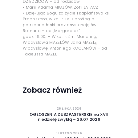
DZIEDZICÓW – od rodziców
• Marii, Adama MIGZÓW, Zofii LATACZ
• Dziękując Bogu za życie i kapłaństwo ks.
Proboszcza, w kol. r. ur. z prośbą o
potrzebne łaski oraz asystencję św.
Romana – od „Margaretek”
godz. 16.00: + W kol. r. śm. Mariannę,
Władysława MAZELÓW, Jana MAZELĘ,
Władysławę, Antoniego KOCJANÓW – od
Tadeusza MAZELI
Zobacz również
26 LIPCA 2026
OGŁOSZENIA DUSZPASTERSKIE na XVII
niedzielę zwykłą – 26.07.2026
1 LUTEGO 2026