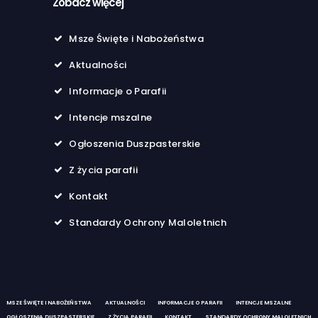
Zobacz więcej
Msze Święte i Nabożeństwa
Aktualności
Informacje o Parafii
Intencje mszalne
Ogłoszenia Duszpasterskie
Z życia parafii
Kontakt
Standardy Ochrony Maloletnich
MSZE ŚWIĘTE I NABOŻEŃSTWA
AKTUALNOŚCI
INFORMACJE O PARAFII
INTENCJE MSZALNE
OGŁOSZENIA DUSZPASTERSKIE
Z ŻYCIA PARAFII
KONTAKT
STANDARDY OCHRONY MALOLETNICH