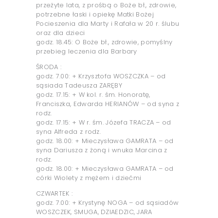
przeżyte lata, z prośbą o Boże bł., zdrowie,
potrzebne łaski i opiekę Matki Bożej
Pocieszenia dla Marty i Rafała w 20 r. ślubu
oraz dla dzieci
godz. 18.45: O Boże bł., zdrowie, pomyślny
przebieg leczenia dla Barbary
ŚRODA :
godz. 7.00: + Krzysztofa WOSZCZKA – od
sąsiada Tadeusza ZARĘBY
godz. 17.15: + W kol. r. śm. Honoratę,
Franciszka, Edwarda HERIANÓW – od syna z
rodz.
godz. 17.15: + W r. śm. Józefa TRACZA – od
syna Alfreda z rodz.
godz. 18.00: + Mieczysława GAMRATA – od
syna Dariusza z żoną i wnuka Marcina z
rodz.
godz. 18.00: + Mieczysława GAMRATA – od
córki Wiolety z mężem i dziećmi
CZWARTEK :
godz. 7.00: + Krystynę NOGA – od sąsiadów
WOSZCZEK, SMUGA, DZIAEDZIC, JARA