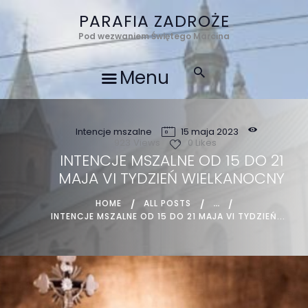
STRONA GŁÓWNA
PARAFIA ZADROŻE
Wygrane liczby w keno
AKTUALNOŚCI
Pod wezwaniem Świętego Marcina
Najlepsze Maszyny Hazardowe Z Bonusem
: Z pewnością
WSPÓLNOTY
Menu
odpowiedzialne zasoby gier to obszar poprawy dla
PARAFIALNE
Xpressbet.
KONTAKT
Legalne Kasyno Online Z Cashbackiem
- Chociaż technicznie
Intencje mszalne
15 maja 2023
definiowana jako gra losowa, ponieważ obstawiający nie
923
Views
0
Likes
mają wpływu na wynik, kości można grać strategicznie dzięki
INTENCJE MSZALNE OD 15 DO 21
zróżnicowanemu asortymentowi dostępnych zakładów.
MAJA VI TYDZIEŃ WIELKANOCNY
Sloty Na Telefon Na Pieniądze
: Tak, to się w coraz dłuższej linii
...
HOME
ALL POSTS
NetEnt szczeliny, które zadebiutowały jako ekskluzywne gry dla
INTENCJE MSZALNE OD 15 DO 21 MAJA VI TYDZIEŃ...
poszczególnych kasyn.
Kod promocyjny bez depozytu casino
Slotuna Casino Bonus Za Rejestrację