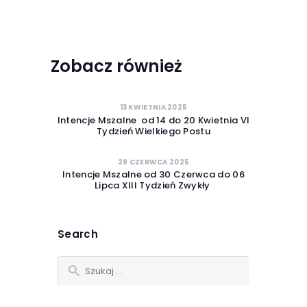
Zobacz również
13 KWIETNIA 2025
Intencje Mszalne od 14 do 20 Kwietnia VI
Tydzień Wielkiego Postu
29 CZERWCA 2025
Intencje Mszalne od 30 Czerwca do 06
Lipca XIII Tydzień Zwykły
Search
Szukaj: