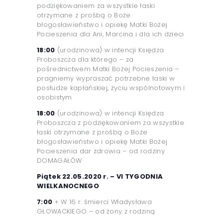
podziękowaniem za wszystkie łaski
otrzymane z prośbą o Boże
błogosławieństwo i opiekę Matki Bożej
Pocieszenia dla Ani, Marcina i dla ich dzieci
18:00
(urodzinowa) w intencji Księdza
Proboszcza dla którego – za
pośrednictwem Matki Bożej Pocieszenia –
pragniemy wypraszać potrzebne łaski w
posłudze kapłańskiej, życiu wspólnotowym i
osobistym
18:00
(urodzinowa) w intencji Księdza
Proboszcza z podziękowaniem za wszystkie
łaski otrzymane z prośbą o Boże
błogosławieństwo i opiekę Matki Bożej
Pocieszenia dar zdrowia – od rodziny
DOMAGAŁÓW
Piątek 22.05.2020 r.
– VI TYGODNIA
WIELKANOCNEGO
7:00
+ W 16 r. śmierci Władysława
GŁOWACKIEGO – od żony z rodziną