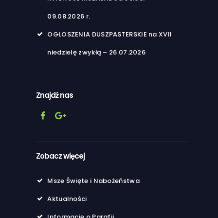
09.08.2026 r.
OGŁOSZENIA DUSZPASTERSKIE na XVII
niedzielę zwykłą – 26.07.2026
Znajdź nas
Zobacz więcej
Msze Święte i Nabożeństwa
Aktualności
Informacje o Parafii