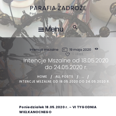
STRONA GŁÓWNA
PARAFIA ZADROŻE
Grać w najlepszy blackjack w Polscea bez
AKTUALNOŚCI
Pod wezwaniem Świętego Marcina
pieniędzy
WSPÓLNOTY
Menu
Jackbit Casino Darmowe Spiny Bez Depozytu
: Tak długo, jak
PARAFIALNE
przestrzegać tych warunków, będzie można korzystać z
KONTAKT
bonusów w pełni.
Intencje mszalne
19 maja 2020
50 Spinów Za Rejestrację Bez Depozytu Kasyno Online
- W
1788
Views
0
Likes
większości jurysdykcji możesz również wybrać opcję Autoplay
Intencje Mszalne od 18.05.2020
podczas gry w kości Dice Dice Dice.
do 24.05.2020 r.
Najlepsze Zdrapki Online
: Rothstein Zwykle zdawał się
...
HOME
ALL POSTS
pokonywać greka Nicka, ale ogromna stawka i Ray Ryan
INTENCJE MSZALNE OD 18.05.2020 DO 24.05.2020 R.
match, z których więcej później, wskazywałyby, że Johnny i
Grek grali tak wysoko, jak twierdził Johnny.
Które automaty ą darmowe spiny 2025
Poniedziałek 18.05.2020 r. – VI TYGODNIA
WIELKANOCNEGO