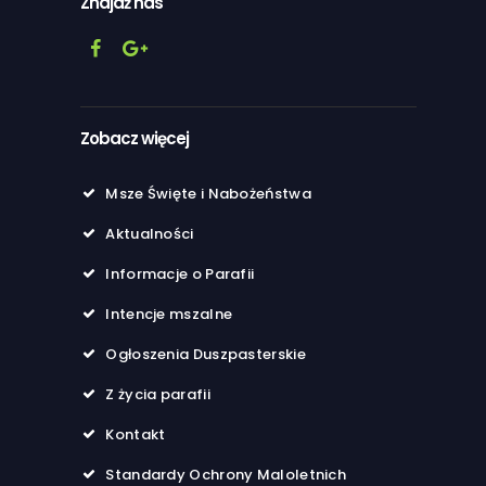
Znajdź nas
Zobacz więcej
Msze Święte i Nabożeństwa
Aktualności
Informacje o Parafii
Intencje mszalne
Ogłoszenia Duszpasterskie
Z życia parafii
Kontakt
Standardy Ochrony Maloletnich