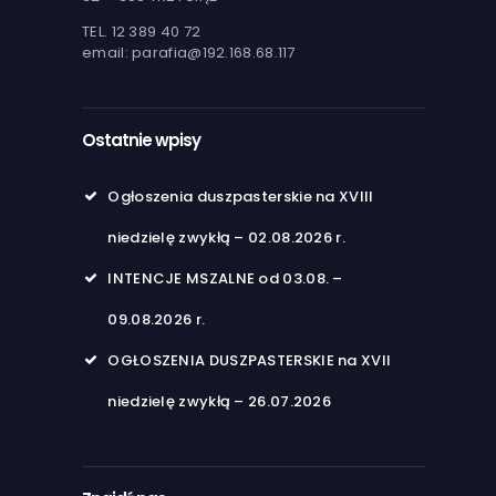
TEL. 12 389 40 72
email: parafia@192.168.68.117
Ostatnie wpisy
Ogłoszenia duszpasterskie na XVIII
niedzielę zwykłą – 02.08.2026 r.
INTENCJE MSZALNE od 03.08. –
09.08.2026 r.
OGŁOSZENIA DUSZPASTERSKIE na XVII
niedzielę zwykłą – 26.07.2026