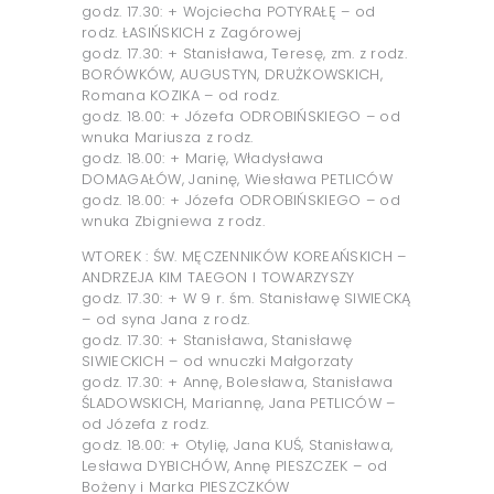
W kawiarni-bistro, w jadalni lub bezpośrednio na stacji
godz. 17.30: + Wojciecha POTYRAŁĘ – od
benzynowej zawsze są miejsca.
rodz. ŁASIŃSKICH z Zagórowej
Gracze, którym uda się trafić jackpot może odejść z max.
godz. 17.30: + Stanisława, Teresę, zm. z rodz.
BORÓWKÓW, AUGUSTYN, DRUŻKOWSKICH,
Darmowe obroty bez depozytu za
Romana KOZIKA – od rodz.
godz. 18.00: + Józefa ODROBIŃSKIEGO – od
rejestracje
wnuka Mariusza z rodz.
godz. 18.00: + Marię, Władysława
Slot Madness Casino Opinie I Bonusy 2026
DOMAGAŁÓW, Janinę, Wiesława PETLICÓW
BestGamingTips nie udostępni twojego adresu e-mail stronom
godz. 18.00: + Józefa ODROBIŃSKIEGO – od
trzecim.
wnuka Zbigniewa z rodz.
Koło Fortuny Na żywo Kasyno Online
Nasza niezależna kontrola Lucky Little Gods scam-free wykazała,
WTOREK : ŚW. MĘCZENNIKÓW KOREAŃSKICH –
że gra jest całkowicie legalna.
ANDRZEJA KIM TAEGON I TOWARZYSZY
Iwild Casino Bonus Za Rejestrację
godz. 17.30: + W 9 r. śm. Stanisławę SIWIECKĄ
– od syna Jana z rodz.
godz. 17.30: + Stanisława, Stanisławę
SIWIECKICH – od wnuczki Małgorzaty
godz. 17.30: + Annę, Bolesława, Stanisława
ŚLADOWSKICH, Mariannę, Jana PETLICÓW –
od Józefa z rodz.
godz. 18.00: + Otylię, Jana KUŚ, Stanisława,
Lesława DYBICHÓW, Annę PIESZCZEK – od
Bożeny i Marka PIESZCZKÓW