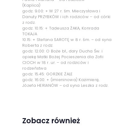
(Kaplica)
godz. 9.00: + W 27 r. śm. Mieczysława i
Danuty PRZYBKÓW i ich rodziców – od córki
z rodz.
godz. 10.15: + Tadeusza ŻAKA, Konrada
TOKAJA
10.15: + Stefana SAROTĘ w 8 r. śm. – od syna
Roberta z rodz.
godz. 12.00: O Boże bł., dary Ducha Św. i
opiekę Matki Bożej Pocieszenia dla Zofii
CIOCH w 18 r. ur. – od rodziców i
rodzeństwa
godz. 15.45: GORZKIE ŻALE
godz. 16.00: + (imieninowa) Kazimierę,
Józefa HERIANÓW – od syna Leszka z rodz.
Zobacz również