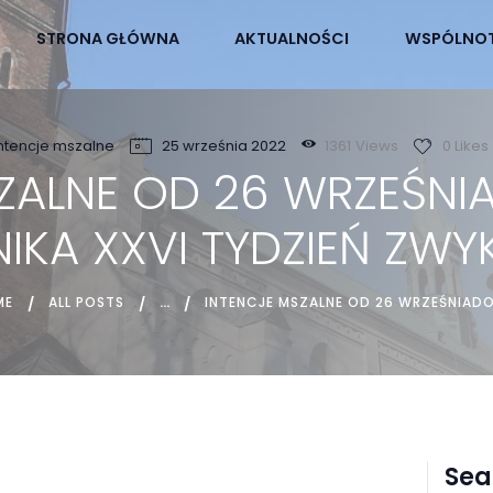
STRONA GŁÓWNA
STRONA GŁÓWNA
AKTUALNOŚCI
WSPÓLNOT
PARAFIA ZADROŻE
inów bez depozytu
AKTUALNOŚCI
Pod wezwaniem Świętego Marcina
WSPÓLNOTY
Intencje mszalne
25 września 2022
1361
Views
0
Likes
pinów jest ułożona w stos z różnymi symbolami scatter, z 3 lub
ZALNE OD 26 WRZEŚNIA
PARAFIALNE
en z najlepszych automatów do gier w Las Vegas, ponieważ oferu
TP 97,05% to automat z 20 liniami płatniczymi..
NIKA XXVI TYDZIEŃ ZWY
KONTAKT
z rejestracji 2025
...
ME
ALL POSTS
INTENCJE MSZALNE OD 26 WRZEŚNIADO 
5, generujący maksymalny zakład 15,00, na którym gracz może w
Sea
o użytkownicy Windows, jak i Mac nie powinni mieć z tym probl