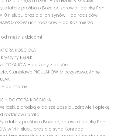
. oraz dla męża i dzieci – od Elżbiety KOĆMA
yte lata z prośbą o Boże bł., zdrowie i opiekę Pani
w 10 r. ślubu oraz dla ich synów – od rodziców
a KRAWCZYKÓW i ich rodziców – od Kazimierza
 – od męża z dziećmi
 DOKTORA KOŚCIOŁA
 Krystyny BĘDEK
ława TOKAJÓW – od żony z dziećmi
ózefa, Stanisława PIGULAKÓW, Mieczysława, Annę
GULAK
LĘ – od mamy
ZUS – DOKTORA KOŚCIOŁA
 łaski, z prośbą o dalsze Boże bł., zdrowie i opiekę
 od rodziców i brata
yte lata z prośbą o Boże bł., zdrowie i opiekę Pani
KÓW w 14 r. ślubu oraz dla syna Konrada