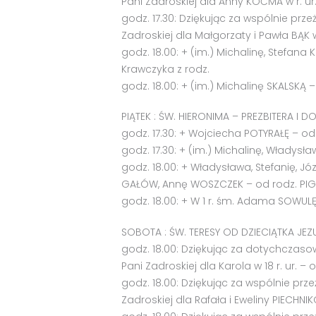
Pani Zadroskiej dla Anny KOĆMA w r. ur
godz. 17.30: Dziękując za wspólnie przeż
Zadroskiej dla Małgorzaty i Pawła BĄK 
godz. 18.00: + (im.) Michalinę, Stefan
Krawczyka z rodz.
godz. 18.00: + (im.) Michalinę SKALSKĄ
PIĄTEK : ŚW. HIERONIMA – PREZBITERA I
godz. 17.30: + Wojciecha POTYRAŁĘ – od
godz. 17.30: + (im.) Michalinę, Władys
godz. 18.00: + Władysława, Stefanię, J
GAŁÓW, Annę WOSZCZEK – od rodz. PI
godz. 18.00: + W 1 r. śm. Adama SOWU
SOBOTA : ŚW. TERESY OD DZIECIĄTKA JE
godz. 18.00: Dziękując za dotychczasowe
Pani Zadroskiej dla Karola w 18 r. ur. –
godz. 18.00: Dziękując za wspólnie przeż
Zadroskiej dla Rafała i Eweliny PIECHNI