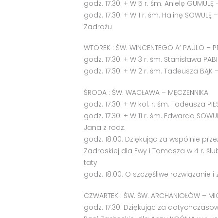
godz. 17.30: + W 5 r. śm. Anielę GUMULĘ
Wreszcie, oferują one 60% premii za mecz z 40 bonusowych 
godz. 17.30: + W 1 r. śm. Halinę SOWULĘ
Zadrożu
Nowe automaty online 
WTOREK : ŚW. WINCENTEGO A’ PAULO – P
godz. 17.30: + W 3 r. śm. Stanisława PA
godz. 17.30: + W 2 r. śm. Tadeusza BĄK –
Najlepsze Kasyno Z Wysokim Rtp 2026
ELK Studios jest nagradzanym szwedzkim programistą.
ŚRODA : ŚW. WACŁAWA – MĘCZENNIKA
Lista Kasyn Neosurf
godz. 17.30: + W kol. r. śm. Tadeusza PI
Strona ma adaptacyjną wersję kompatybilną z iOS i Androidem
godz. 17.30: + W 11 r. śm. Edwarda SOW
Które Kasyno Online Z Bonusem Reload
Jana z rodz.
godz. 18.00: Dziękując za wspólnie przeż
Zadroskiej dla Ewy i Tomasza w 4 r. ślub
taty
godz. 18.00: O szczęśliwe rozwiązanie 
CZWARTEK : ŚW. ŚW. ARCHANIOŁÓW – MIC
godz. 17.30: Dziękując za dotychczasowe