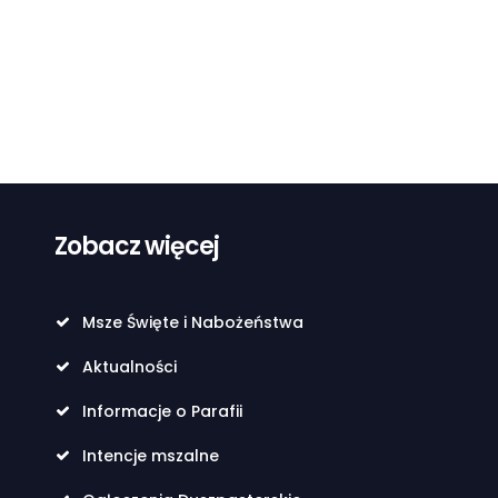
Zobacz więcej
Msze Święte i Nabożeństwa
Aktualności
Informacje o Parafii
Intencje mszalne