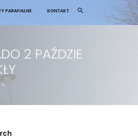
Y PARAFIALNE
KONTAKT
 więcej aktywującymi tę funkcję.
DO 2 PAŹDZIE
je 243 linie wypłat z 5 bębnami.
KŁY
2...
ygrać do prawie 61 000,00 w grze podstawowej, 121 500,00 w
rch
emów.