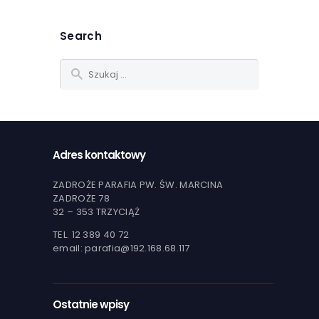
Search
Szukaj:
Adres kontaktowy
ZADROŻE PARAFIA PW. ŚW. MARCINA
ZADROŻE 78
32 – 353 TRZYCIĄŻ
TEL. 12 389 40 72
email: parafia@192.168.68.117
Ostatnie wpisy