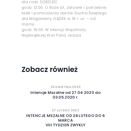
dla rodz. DZIEDZIC
godz. 12.00: O Boże bł., zdrowie i potrzebne
łaski i pomnożenia darów Ducha Świętego
dla Magdaleny GĄDEK w 18 r. ur. – od
mamy
godz. 16.00: W intencji Wspólnoty
Najświętszej Krwi Pana Jezusa
Zobacz również
26 KWIETNIA 2020
Intencje Mszalne od 27.04.2020 do
03.05.2020 r.
27 LUTEGO 2022
INTENCJE MSZALNE OD 28 LUTEGO DO 6
MARCA
VIII TYDZIEŃ ZWYKŁY