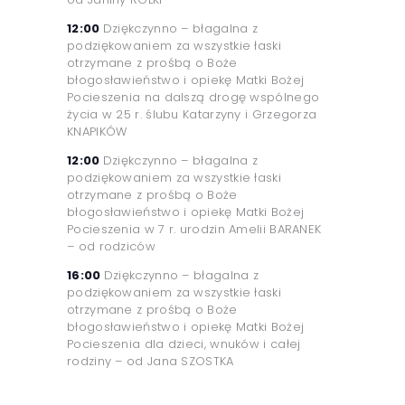
12:00
Dziękczynno – błagalna z
podziękowaniem za wszystkie łaski
otrzymane z prośbą o Boże
błogosławieństwo i opiekę Matki Bożej
Pocieszenia na dalszą drogę wspólnego
życia w 25 r. ślubu Katarzyny i Grzegorza
KNAPIKÓW
12:00
Dziękczynno – błagalna z
podziękowaniem za wszystkie łaski
otrzymane z prośbą o Boże
błogosławieństwo i opiekę Matki Bożej
Pocieszenia w 7 r. urodzin Amelii BARANEK
– od rodziców
16:00
Dziękczynno – błagalna z
podziękowaniem za wszystkie łaski
otrzymane z prośbą o Boże
błogosławieństwo i opiekę Matki Bożej
Pocieszenia dla dzieci, wnuków i całej
rodziny – od Jana SZOSTKA