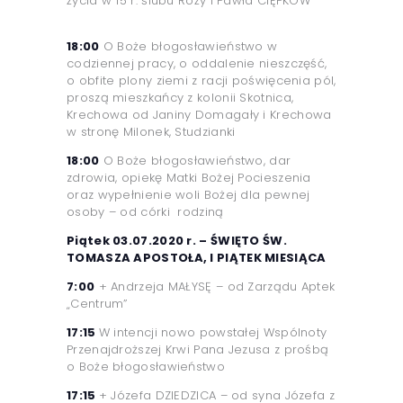
życia w 15 r. ślubu Róży i Pawła CIĘPKÓW
18:00
O Boże błogosławieństwo w
codziennej pracy, o oddalenie nieszczęść,
o obfite plony ziemi z racji poświęcenia pól,
proszą mieszkańcy z kolonii Skotnica,
Krechowa od Janiny Domagały i Krechowa
w stronę Milonek, Studzianki
18:00
O Boże błogosławieństwo, dar
zdrowia, opiekę Matki Bożej Pocieszenia
oraz wypełnienie woli Bożej dla pewnej
osoby – od córki rodziną
Piątek 03.07.2020 r. – ŚWIĘTO ŚW.
TOMASZA APOSTOŁA, I PIĄTEK MIESIĄCA
7:00
+ Andrzeja MAŁYSĘ – od Zarządu Aptek
„Centrum”
17:15
W intencji nowo powstałej Wspólnoty
Przenajdroższej Krwi Pana Jezusa z prośbą
o Boże błogosławieństwo
17:15
+ Józefa DZIEDZICA – od syna Józefa z