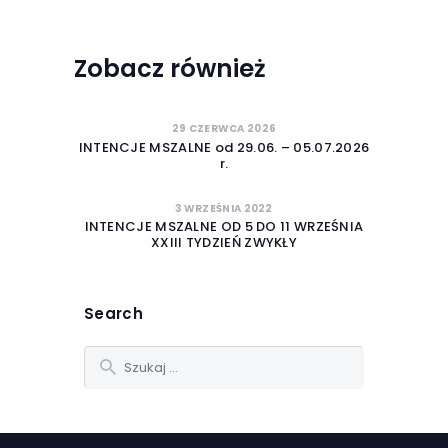
Zobacz również
29 CZERWCA 2026
INTENCJE MSZALNE od 29.06. – 05.07.2026
r.
3 WRZEŚNIA 2022
INTENCJE MSZALNE OD 5 DO 11 WRZEŚNIA
XXIII TYDZIEŃ ZWYKŁY
Search
Szukaj: