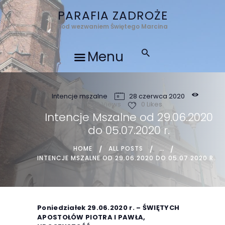
STRONA GŁÓWNA
PARAFIA ZADROŻE
Poker kości online
AKTUALNOŚCI
Pod wezwaniem Świętego Marcina
Kasyno Zagraniczne Opinie 2026
: Jednak, można ubiegać się
WSPÓLNOTY
Menu
o kilka innych bonusów depozytu mecz i używać ich w tej grze.
PARAFIALNE
Slottojam Casino Bonus Za Rejestrację
- Mustang Gold to
KONTAKT
pragmatyczny automat do gier bandit z jackpotem do 12 000
Intencje mszalne
28 czerwca 2020
razy większym niż zakład i nienaganną grafiką.
1728
Views
0
Likes
Kasyno Online Przelew Bankowy W Polsce
: E-mail jest
Intencje Mszalne od 29.06.2020
najskuteczniej wykorzystywany jako narzędzie lead nurturing,
do 05.07.2020 r.
ponieważ jest używany do interakcji z potencjalnymi klientami,
...
HOME
ALL POSTS
gdy wchodzą w interakcję z konkretnymi treściami w Twojej
INTENCJE MSZALNE OD 29.06.2020 DO 05.07.2020 R.
witrynie.
Nowe bonusowe maszyny hazardowe bez
pobierania
Poniedziałek 29.06.2020 r. – ŚWIĘTYCH
APOSTOŁÓW PIOTRA I PAWŁA,