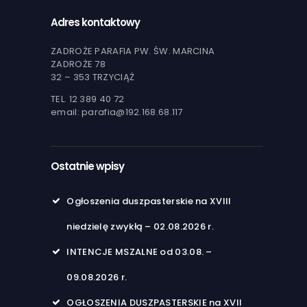
Adres kontaktowy
ZADROŻE PARAFIA PW. ŚW. MARCINA
ZADROŻE 78
32 – 353 TRZYCIĄŻ
TEL. 12 389 40 72
email: parafia@192.168.68.117
Ostatnie wpisy
Ogłoszenia duszpasterskie na XVIII
niedzielę zwykłą – 02.08.2026 r.
INTENCJE MSZALNE od 03.08. –
09.08.2026 r.
OGŁOSZENIA DUSZPASTERSKIE na XVII