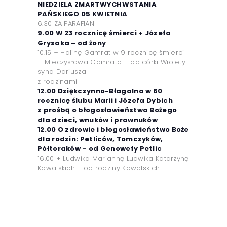
NIEDZIELA ZMARTWYCHWSTANIA
PAŃSKIEGO 05 KWIETNIA
6.30 ZA PARAFIAN
9.00 W 23 rocznicę śmierci + Józefa
Grysaka – od żony
10.15 + Halinę Gamrat w 9 rocznicę śmierci
+ Mieczysława Gamrata – od córki Wiolety i
syna Dariusza
z rodzinami
12.00 Dziękczynno-Błagalna w 60
rocznicę ślubu Marii i Józefa Dybich
z prośbą o błogosławieństwa Bożego
dla dzieci, wnuków i prawnuków
12.00 O zdrowie i błogosławieństwo Boże
dla rodzin: Petliców, Tomczyków,
Półtoraków – od Genowefy Petlic
16.00 + Ludwika Mariannę Ludwika Katarzynę
Kowalskich – od rodziny Kowalskich