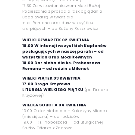
17.30 Za wstawiennictwem Matki Bożej
Pocieszania z prośba o łask oglądania
Boga twarzą w twarz dla
+ ks. Romana oraz dusz w czyśćcu
cierpiących – od Bożeny Ruszkiewicz
WIELKI CZWARTEK 02 KWIETNIA
18.00 W intencji wszystkich Kapłanów
posługujących w naszej parafii
– od
wszystkich Grup Modlitewnych
18.00 Dar nieba dla ks. Proboszcza
Romana – od rodzin z Milonek
WIELKI PIĄTEK 03 KWIETNIA
17.00 Droga Krzyżowa
LITURGIA WIELKIEGO PIĄTKU
(po Drodze
Krzyżowej)
WIELKA SOBOTA 04 KWIETNIA
19.00 O dar nieba dla + Katarzyny Miodek
(miesięczna) – od rodziców
19.00 + ks. Proboszcza – od Liturgicznej
Służby Ołtarza z Zadroża