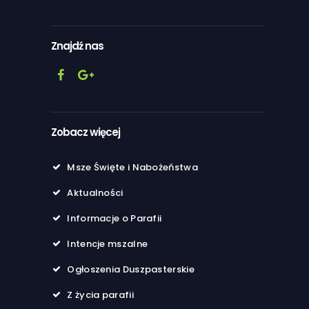
Znajdź nas
Zobacz więcej
Msze Święte i Nabożeństwa
Aktualności
Informacje o Parafii
Intencje mszalne
Ogłoszenia Duszpasterskie
Z życia parafii