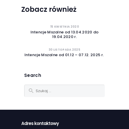
Zobacz również
15 KWIETNIA 2020
Intencje Mszalne od 13.04.2020 do
19.04.2020 r.
30 LISTOPADA 2025
Intencje Mszalne od 01.12 – 07.12. 2025 r.
Search
Szukaj:
Adres kontaktowy