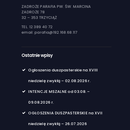
ZADROŻE PARAFIA PW. ŚW. MARCINA
ZADROŻE 78
32 – 353 TRZYCIĄŻ
TEL. 12 389 40 72
email: parafia@192.168.68.117
Ostatnie wpisy
Ogłoszenia duszpasterskie na XVIII
niedzielę zwykłą – 02.08.2026 r.
INTENCJE MSZALNE od 03.08. –
09.08.2026 r.
OGŁOSZENIA DUSZPASTERSKIE na XVII
niedzielę zwykłą – 26.07.2026