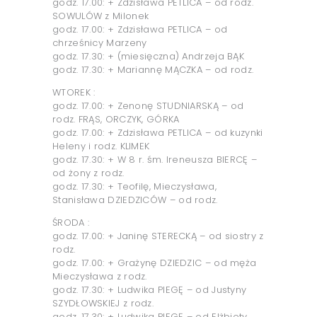
W Hyper Casino oferują różne opcje wypłat i wpłat.
godz. 17.00: + Zdzisława PETLICA – od rodz.
Pomimo pięknej strony internetowej i dużego wyboru gier,
SOWULÓW z Milonek
mam wiele skarg na serwis.
godz. 17.00: + Zdzisława PETLICA – od
chrześnicy Marzeny
godz. 17.30: + (miesięczna) Andrzeja BĄK
Darmowe kasyno automaty 2025
godz. 17.30: + Mariannę MĄCZKA – od rodz.
Legalne Kasyno Online Wielkopolskie
WTOREK :
Ten bonus powitalny jest prawdziwą ucztą i jest doskonałym
godz. 17.00: + Zenonę STUDNIARSKĄ – od
pretekstem do poznania strony AngryBingo.
rodz. FRĄS, ORCZYK, GÓRKA
Kasyno Bez Licencji Paysafecard
godz. 17.00: + Zdzisława PETLICA – od kuzynki
Nagrody, które są oferowane, zależą od kasyna i stylu turnieju,
Heleny i rodz. KLIMEK
do którego przystępujesz.
godz. 17.30: + W 8 r. śm. Ireneusza BIERCĘ –
Bilety Na Ruletkę
od żony z rodz.
godz. 17.30: + Teofilę, Mieczysława,
Stanisława DZIEDZICÓW – od rodz.
ŚRODA :
godz. 17.00: + Janinę STERECKĄ – od siostry z
rodz.
godz. 17.00: + Grażynę DZIEDZIC – od męża
Mieczysława z rodz.
godz. 17.30: + Ludwika PIEGĘ – od Justyny
SZYDŁOWSKIEJ z rodz.
godz. 17.30: + Ludwika PIEGĘ – od Elżbiety