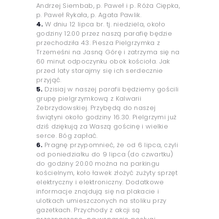
Andrzej Siembab, p. Paweł i p. Róża Ciępka,
p. Paweł Rykała, p. Agata Pawlik.
4.
W dniu 12 lipca br. tj. niedziela, około
godziny 12.00 przez naszą parafię będzie
przechodziła 43. Piesza Pielgrzymka z
Trzemeśni na Jasną Górę i zatrzyma się na
60 minut odpoczynku obok kościoła. Jak
przed laty starajmy się ich serdecznie
przyjąć.
5.
Dzisiaj w naszej parafii będziemy gościli
grupę pielgrzymkową z Kalwarii
Zebrzydowskiej. Przybędą do naszej
świątyni około godziny 16.30. Pielgrzymi już
dziś dziękują za Waszą gościnę i wielkie
serce. Bóg zapłać.
6.
Pragnę przypomnieć, że od 6 lipca, czyli
od poniedziałku do 9 lipca (do czwartku)
do godziny 20.00 można na parkingu
kościelnym, koło ławek złożyć zużyty sprzęt
elektryczny i elektroniczny. Dodatkowe
informacje znajdują się na plakacie i
ulotkach umieszczonych na stoliku przy
gazetkach. Przychody z akcji są