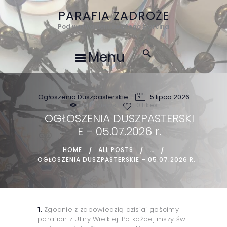
STRONA GŁÓWNA
PARAFIA ZADROŻE
Kasyno doładowanie sms
AKTUALNOŚCI
Pod wezwaniem Świętego Marcina
Frumzi Casino Opinie I Bonusy 2026
: Jackpot Capital Ma
WSPÓLNOTY
Menu
Progresywne Jackpoty.
PARAFIALNE
Kasyna Online Z Skrill
- Oznacza to, że gdziekolwiek się udasz i
KONTAKT
zabierasz ze sobą dreszczyk emocji.
Ogłoszenia Duszpasterskie
5 lipca 2026
Najlepsze Kasyno Od 30 Zł
: Tutaj możesz cieszyć się
1536
Views
0
Likes
klasycznymi automatami i automatami wideo, a także tytułami
OGŁOSZENIA DUSZPASTERSKI
z wypłatami klastrów i megaways.
E – 05.07.2026 r.
...
HOME
ALL POSTS
Gra karciana bingo
OGŁOSZENIA DUSZPASTERSKIE – 05.07.2026 R.
Playfortune Casino Kod Promocyjny 2026
Reklamodawcy, którzy twierdzą, że mają informacje
wewnętrzne, Zwykle tego nie robią, a inni szczycący się
ogromnymi wskaźnikami wygranych nie mogą tego
1.
Zgodnie z zapowiedzią dzisiaj gościmy
udowodnić.
parafian z Uliny Wielkiej. Po każdej mszy św.
Instant Casino Kod Promocyjny 2026