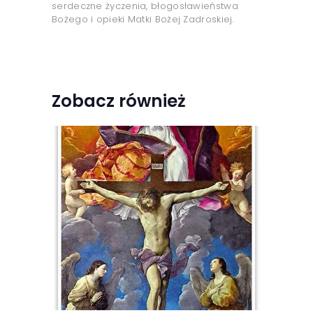
serdeczne życzenia, błogosławieństwa
Bożego i opieki Matki Bożej Zadroskiej.
Zobacz również