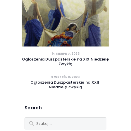
14 SIERPNIA 2023
Ogłoszenia Duszpasterskie na XIX Niedzielę
Zwykłą
9 WRZEŚNIA 2023
Ogłoszenia Duszpasterskie na XXIII
Niedzielę Zwykłą
Search
Szukaj: