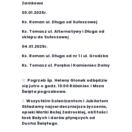
Zamkowa
03.01.2025r.
Ks. Roman ul. Długa od Sułoszowej
Ks. Tomasz ul. Alternatywy i Długa od
sklepu do Sułoszowej
04.01.2025r.
Ks. Roman ul. Długa od nr 1 i ul. Grodzka
Ks. Tomasz ul. Poręba i Kamieniec Dolny
10.
Pogrzeb śp. Heleny Glonek odbędzie
się jutro o godz. 13:00 Różaniec i Msza
Święta pogrzebowa.
11.
Wszystkim Solenizantom i Jubilatom
Składamy najserdeczniejsze życzenia,
opieki Matki Bożej Zadroskiej, obfitości
łask Bożych i darów płynących od
Ducha Świętego.