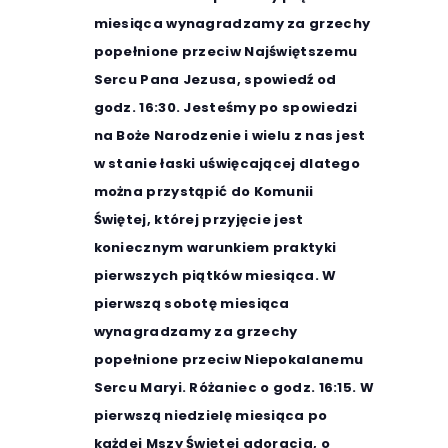
miesiąca wynagradzamy za grzechy
popełnione przeciw Najświętszemu
Sercu Pana Jezusa, spowiedź od
godz. 16:30. Jesteśmy po spowiedzi
na Boże Narodzenie i wielu z nas jest
w stanie łaski uświęcającej dlatego
można przystąpić do Komunii
Świętej, której przyjęcie jest
koniecznym warunkiem praktyki
pierwszych piątków miesiąca. W
pierwszą sobotę miesiąca
wynagradzamy za grzechy
popełnione przeciw Niepokalanemu
Sercu Maryi. Różaniec o godz. 16:15. W
pierwszą niedzielę miesiąca po
każdej Mszy Świętej adoracja, o