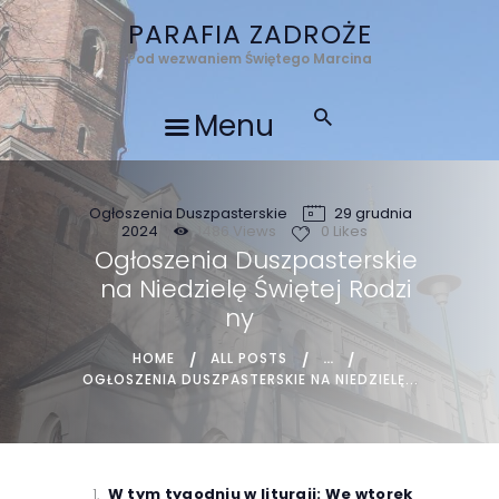
STRONA GŁÓWNA
PARAFIA ZADROŻE
Graj w automat 2025
AKTUALNOŚCI
Pod wezwaniem Świętego Marcina
Billybets Casino Kod Promocyjny 2026
: Jeśli korzystasz z
WSPÓLNOTY
Menu
witryny na pierwszy rzut oka, nie wiedząc, że możesz jej
PARAFIALNE
zaufać, Twoje pieniądze mogą być zagrożone, a nie tylko w
KONTAKT
oparciu o wynik zakładu, który zrobiłeś.
Ogłoszenia Duszpasterskie
29 grudnia
Bezpieczne Kasyno Online Z Bonusem Bez Depozytu
-
2024
1486
Views
0
Likes
Użytkownik zgadza się, że musi oceniać i ponosić wszelkie
Ogłoszenia Duszpasterskie
ryzyko związane z korzystaniem z Treści Użytkownika, w tym
na Niedzielę Świętej Rodzi
ny
poleganie na dokładności, kompletności lub przydatności
takich Treści Użytkownika.
...
HOME
ALL POSTS
Automaty Gier Online
: Możesz także przeglądać ich kolekcję
OGŁOSZENIA DUSZPASTERSKIE NA NIEDZIELĘ...
darmowych gier.
Online casino kasyna online 2025
W tym tygodniu w liturgii: We wtorek