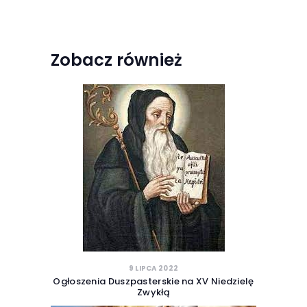
Zobacz również
9 LIPCA 2022
Ogłoszenia Duszpasterskie na XV Niedzielę
Zwykłą