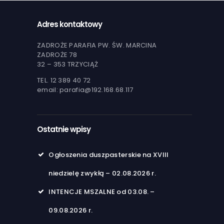
Adres kontaktowy
ZADROŻE PARAFIA PW. ŚW. MARCINA
ZADROŻE 78
32 – 353 TRZYCIĄŻ
TEL. 12 389 40 72
email: parafia@192.168.68.117
Ostatnie wpisy
Ogłoszenia duszpasterskie na XVIII
niedzielę zwykłą – 02.08.2026 r.
INTENCJE MSZALNE od 03.08. –
09.08.2026 r.