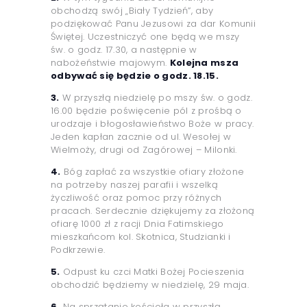
obchodzą swój „Biały Tydzień”, aby
podziękować Panu Jezusowi za dar Komunii
Świętej. Uczestniczyć one będą we mszy
św. o godz. 17.30, a następnie w
nabożeństwie majowym.
Kolejna msza
odbywać się będzie o godz. 18.15.
3.
W przyszłą niedzielę po mszy św. o godz.
16.00 będzie poświęcenie pól z prośbą o
urodzaje i błogosławieństwo Boże w pracy.
Jeden kapłan zacznie od ul. Wesołej w
Wielmoży, drugi od Zagórowej – Milonki.
4.
Bóg zapłać za wszystkie ofiary złożone
na potrzeby naszej parafii i wszelką
życzliwość oraz pomoc przy różnych
pracach. Serdecznie dziękujemy za złożoną
ofiarę 1000 zł z racji Dnia Fatimskiego
mieszkańcom kol. Skotnica, Studzianki i
Podkrzewie.
5.
Odpust ku czci Matki Bożej Pocieszenia
obchodzić będziemy w niedzielę, 29 maja.
6.
Na sprzątanie kościoła w przyszłą