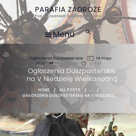
STRONA GŁÓWNA
PARAFIA ZADROŻE
Kasyna I sloty bez rejestracji
AKTUALNOŚCI
Pod wezwaniem Świętego Marcina
Mr Pacho Casino Darmowe Spiny Bez Depozytu
: Zwykłe 6-
WSPÓLNOTY
Menu
bębnowe automaty są rozgrywane w czterech rzędach, aby
PARAFIALNE
dać graczom jak najwięcej linii wypłat.
KONTAKT
Ceny W Grach Hazardowych
- Kasyna Online, które oferują
Ogłoszenia Duszpasterskie
14 maja
większą różnorodność opcji bankowych, otrzymują wyższą
2022
1425
Views
0
Likes
ocenę.
Ogłoszenia Duszpasterskie
Automaty Hazardowe Po Angielsku
: Automat online Legend of
na V Niedzielę Wielkanocną
the Ice Dragon zapewnia 94,28% RTP.
...
HOME
ALL POSTS
OGŁOSZENIA DUSZPASTERSKIE NA V NIEDZIELĘ...
Spiny darmowe
Sloty Online Litecoin
Jednak po wypłaceniu środków aplikacja zamieni Twoją
wypłatę na lokalną walutę.
Live Poker 2026