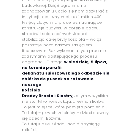
budowlanej. Dzięki ogromnemu
zaangażowaniu udało się nam pozyskać z
instytucji publicznych blisko 1 milion 400
tysięcy złotych na prace wzmacniające
konstrukcję budynku w obrębie dachu,
stropów i ścian nośnych. Jednak
stabilizacja całej bryły kościoła – wciąż
pozostaje poza naszym zasięgiem
finansowym. Bez wykonania tych prac nie
zatrzymamy postępującego procesu
degradacji. Dlatego
w niedzielę, 5 lipca,
na terenie parafii
dekanatu sułoszowskiego odbędzie się
zbiórka do puszek na ratowanie
naszego
kościoła.
Drodzy Bracia i Siostry,
za tym wszystkim
nie stoi tylko konstrukcja, drewno i liczby.
To jest miejsce, które pamięta pokolenia.
To tutaj – przy chrzcielnicy – dzieci stawały
się dziećmi Bożymi.
To tutaj ludzie składali sobie przysięgę
miłości.