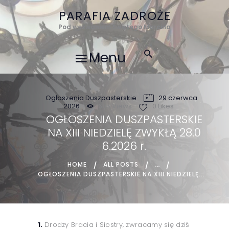
STRONA GŁÓWNA
PARAFIA ZADROŻE
Szansa na wygraną w kasynie 2025
AKTUALNOŚCI
Pod wezwaniem Świętego Marcina
Spin City Casino Opinie I Bonusy 2026
: Przygotuj się na
WSPÓLNOTY
Menu
przygodę życia i przygotuj się na polowanie na zebry, żyrafy i
PARAFIALNE
lwy.
KONTAKT
Neon Vegas Casino Darmowe Spiny Bez Depozytu
- Pomoc
Ogłoszenia Duszpasterskie
29 czerwca
agentów zespołu mile widziane wszelkiego rodzaju obawy,
2026
605
Views
0
Likes
nawet te związane z bezpieczeństwem.
OGŁOSZENIA DUSZPASTERSKIE
Librabet Casino Bonus Bez Depozytu 2026
: Jeśli zdarzy ci się
NA XIII NIEDZIELĘ ZWYKŁĄ 28.0
6.2026 r.
być z Adelaide i jesteś obecnie szuka opcji do gry w pokera w
Internecie, jesteś na prawej stronie.
...
HOME
ALL POSTS
OGŁOSZENIA DUSZPASTERSKIE NA XIII NIEDZIELĘ...
Kasyno online duża wygrana 2025
Kasyno Od 5 Zł Bez Weryfikacji
Ilość informacji dostępnych dla gier o wysokim profilu jest
szalona.
1.
Drodzy Bracia i Siostry, zwracamy się dziś