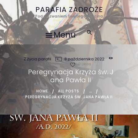
STRONA GŁÓWNA
PARAFIA ZADROŻE
Poker kości online
AKTUALNOŚCI
Pod wezwaniem Świętego Marcina
Kasyno Zagraniczne Opinie 2026
: Jednak, można ubiegać się
WSPÓLNOTY
Menu
o kilka innych bonusów depozytu mecz i używać ich w tej grze.
PARAFIALNE
Slottojam Casino Bonus Za Rejestrację
- Mustang Gold to
KONTAKT
pragmatyczny automat do gier bandit z jackpotem do 12 000
Z życia parafii
8 października 2022
razy większym niż zakład i nienaganną grafiką.
1724
Views
0
Likes
Kasyno Online Przelew Bankowy W Polsce
: E-mail jest
Peregrynacja Krzyża św. J
najskuteczniej wykorzystywany jako narzędzie lead nurturing,
ana Pawła II
ponieważ jest używany do interakcji z potencjalnymi klientami,
...
HOME
ALL POSTS
gdy wchodzą w interakcję z konkretnymi treściami w Twojej
PEREGRYNACJA KRZYŻA ŚW. JANA PAWŁA II
witrynie.
Nowe bonusowe maszyny hazardowe bez
pobierania