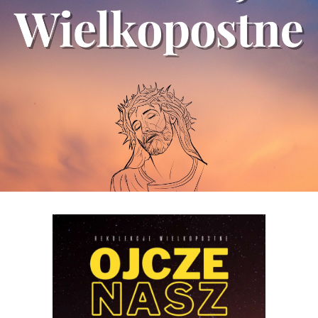
waluty fiat, co ma sens, ponieważ jego bezproblemowe i
wypłaty są praktycznie natychmiast usuwane.
Top 5 Kasyn Online 2026
W pierwszej bonusowej mini-grze będziesz musiał walczyć z
lwami i gladiatorem.
Więcej informacji o All Slots Casino Switch Studios Blackjack.
Najlepszy kasyna gra online
Forbet Casino Bonus Za Rejestrację
Nowe tytuły są zawsze dodawane, a możesz cieszyć się grami
stołowymi, grami keno i bingo i nie tylko.
Automaty Do Gier Pieniądze
Oznacza to, że w każdym zakręceniu gracze mogą otrzymać do
3 respinów, a każdy z nich daje lepszą szansę na zgarnięcie
dużej wygranej.
Wygraj Z Keno