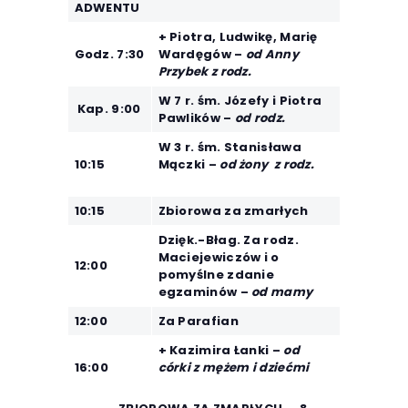
ADWENTU
+ Piotra, Ludwikę, Marię
Godz. 7:30
Wardęgów –
od Anny
Przybek z rodz.
W 7 r. śm. Józefy i Piotra
Kap. 9:00
Pawlików –
od rodz.
W 3 r. śm. Stanisława
10:15
Mączki –
od żony z rodz.
10:15
Zbiorowa za zmarłych
Dzięk.-Błag. Za rodz.
Maciejewiczów i o
12:00
pomyślne zdanie
egzaminów –
od mamy
12:00
Za Parafian
+ Kazimira Łanki –
od
16:00
córki z mężem i dziećmi