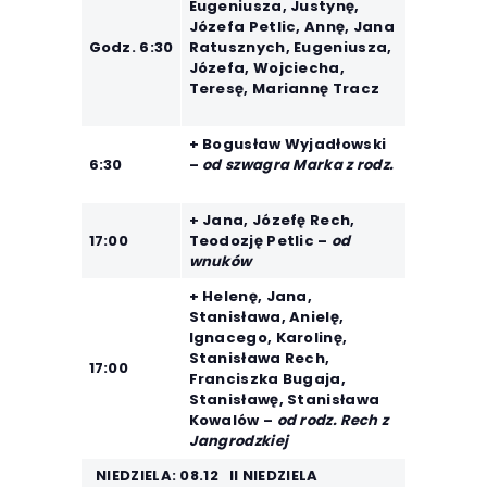
Eugeniusza, Justynę,
Józefa Petlic, Annę, Jana
Godz. 6:30
Ratusznych, Eugeniusza,
Józefa, Wojciecha,
Teresę, Mariannę Tracz
+ Bogusław Wyjadłowski
6:30
–
od szwagra Marka z rodz.
+ Jana, Józefę Rech,
17:00
Teodozję Petlic –
od
wnuków
+ Helenę, Jana,
Stanisława, Anielę,
Ignacego, Karolinę,
Stanisława Rech,
17:00
Franciszka Bugaja,
Stanisławę, Stanisława
Kowalów
–
od rodz. Rech z
Jangrodzkiej
NIEDZIELA: 08.12 II NIEDZIELA