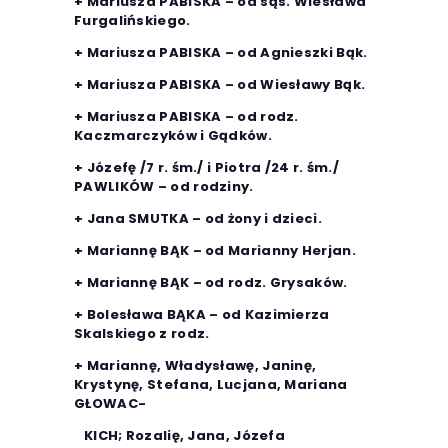
+ Mariusza PABISKA – od sąs. Wiesława
Furgalińskiego.
+ Mariusza PABISKA – od Agnieszki Bąk.
+ Mariusza PABISKA – od Wiesławy Bąk.
+ Mariusza PABISKA – od rodz.
Kaczmarczyków i Gądków.
+ Józefę /7 r. śm./ i Piotra /24 r. śm./
PAWLIKÓW – od rodziny.
+ Jana SMUTKA – od żony i dzieci.
+ Mariannę BĄK – od Marianny Herjan.
+ Mariannę BĄK – od rodz. Grysaków.
+ Bolesława BĄKA – od Kazimierza
Skalskiego z rodz.
+ Mariannę, Władysławę, Janinę,
Krystynę, Stefana, Lucjana, Mariana
GŁOWAC-
KICH; Rozalię, Jana, Józefa