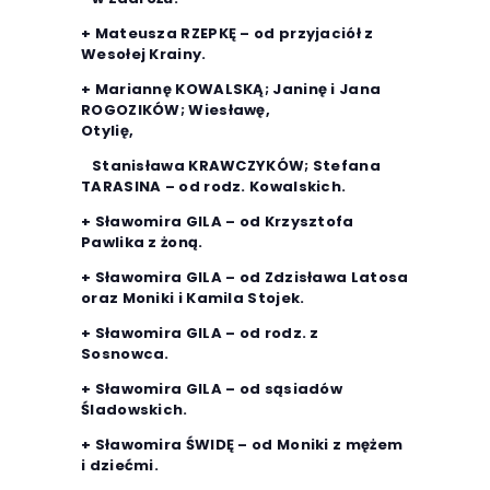
+ Mateusza RZEPKĘ – od przyjaciół z
Wesołej Krainy.
+ Mariannę KOWALSKĄ; Janinę i Jana
ROGOZIKÓW; Wiesławę,
Otylię,
Stanisława KRAWCZYKÓW; Stefana
TARASINA – od rodz. Kowalskich.
+ Sławomira GILA – od Krzysztofa
Pawlika z żoną.
+ Sławomira GILA – od Zdzisława Latosa
oraz Moniki i Kamila Stojek.
+ Sławomira GILA – od rodz. z
Sosnowca.
+ Sławomira GILA – od sąsiadów
Śladowskich.
+ Sławomira ŚWIDĘ – od Moniki z mężem
i dziećmi.