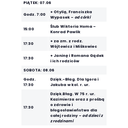
PIĄTEK: 07.06
+ Otylię, Franciszka
Godz. 7:00
Wypasek –
od
córki
Ślub Wiktoria Homa –
15:00
Konrad Pawlik
+ za zm. z rodz.
17:30
Wójtowicz i Miśkowiec
+ Janinę i Romana Gądek
17:30
i ich rodziców
SOBOTA: 08.06
Godz.
Dzięk.-Błag. Dla Igora i
17:30
Jakuba w kol. r. ur.
Dzięk.Błag. W 75 r. ur.
Kazimierza oraz z prośbą
o zdrowie i
17:30
błogosławieństwo dla
całej rodziny –
od
dzieci z
z rodzinami