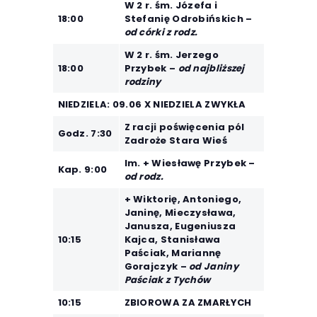
W 2 r. śm. Józefa i
18:00
Stefanię Odrobińskich –
o
d
córki z rodz.
W 2 r. śm. Jerzego
18:00
Przybek –
od najbliższej
rodziny
NIEDZIELA: 09.06 X NIEDZIELA ZWYKŁA
Z racji poświęcenia pól
Godz. 7:30
Zadroże Stara Wieś
Im. + Wiesławę Przybek –
Kap. 9:00
od rodz.
+ Wiktorię, Antoniego,
Janinę, Mieczysława,
Janusza, Eugeniusza
10:15
Kajca, Stanisława
Paściak, Mariannę
Gorajczyk –
od
Janiny
Paściak z Tychów
10:15
ZBIOROWA ZA ZMARŁYCH