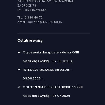
ZADROŻE PARAFIA PW. ŚW. MARCINA
ZADROŻE 78
32 – 353 TRZYCIĄŻ
TEL. 12 389 40 72
email: parafia@192.168.68.117
Ostatnie wpisy
Ogłoszenia duszpasterskie na XVIII
niedzielę zwykłą – 02.08.2026 r.
INTENCJE MSZALNE od 03.08. –
09.08.2026 r.
OGŁOSZENIA DUSZPASTERSKIE na XVII
niedzielę zwykłą – 26.07.2026