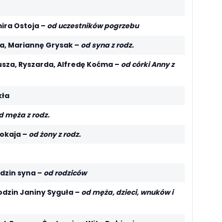
ira Ostoja –
od uczestników pogrzebu
za, Mariannę Grysak –
od syna z rodz.
sza, Ryszarda, Alfredę Koćma –
od córki Anny z
a Zwykła
d męża z rodz.
Tokaja –
od żony z rodz.
h
odzin syna –
od rodziców
rodzin Janiny Syguła –
od męża, dzieci, wnuków i