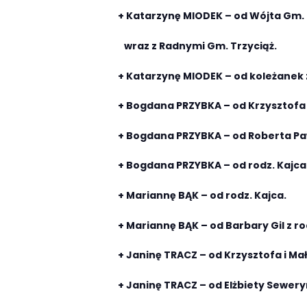
+ Katarzynę MIODEK – od Wójta Gm.
wraz z Radnymi Gm. Trzyciąż.
+ Katarzynę MIODEK – od koleżanek 
+ Bogdana PRZYBKA – od Krzysztofa 
+ Bogdana PRZYBKA – od Roberta Paw
+ Bogdana PRZYBKA – od rodz. Kajca
+ Mariannę BĄK – od rodz. Kajca.
+ Mariannę BĄK – od Barbary Gil z ro
+ Janinę TRACZ – od Krzysztofa i M
+ Janinę TRACZ – od Elżbiety Sewery