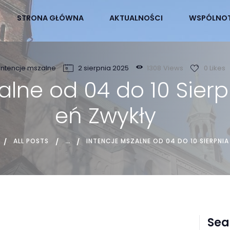
STRONA GŁÓWNA
STRONA GŁÓWNA
AKTUALNOŚCI
WSPÓLNOT
PARAFIA ZADROŻE
we automaty
AKTUALNOŚCI
Pod wezwaniem Świętego Marcina
WSPÓLNOTY
Intencje mszalne
2 sierpnia 2025
1308
Views
0
Likes
jów i terytoriów są wykluczeni z wymiany bonusowej na Slotocas
alne od 04 do 10 Sierpn
PARAFIALNE
y IGT online lub w kasynie Hollywood PA.
eń Zwykły
KONTAKT
ej nijakie, ale po prostu bardziej nijakie, gdy masz coś, co jest 
...
ALL POSTS
INTENCJE MSZALNE OD 04 DO 10 SIERPNIA X
tomatami kasynowymi
ymi oferującego 5000 x jackpota.
Sea
 przy obliczaniu oceny reputacji Vavada Casino.