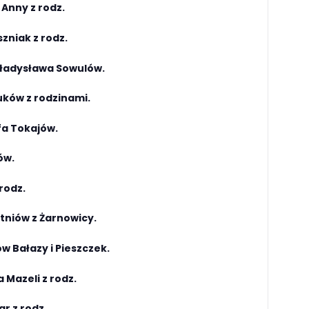
Anny z rodz.
zniak z rodz.
Władysława Sowulów.
uków z rodzinami.
fa Tokajów.
ów.
 rodz.
etniów z Żarnowicy.
 Bałazy i Pieszczek.
 Mazeli z rodz.
ar z rodz.