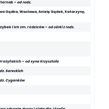
sternak –
od rodz.
ława Gądka, Wacława, Anielę Gądek, Katarzynę,
zybek i ich zm. rodziców –
od córki z rodz.
Drożyńskich –
od syna Krzysztofa
odz. Sareckich
odz. Cyganków
wo zdrowie duszy i ciała dla Józefa