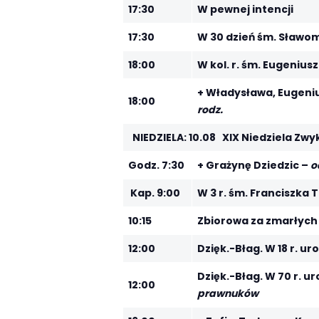
17:30
W pewnej intencji
17:30
W 30 dzień śm. Sławom
18:00
W kol. r. śm. Eugenius
+ Władysława, Eugeniu
18:00
rodz.
NIEDZIELA: 10.08 XIX Niedziel
Godz. 7:30
+ Grażynę Dziedzic –
o
Kap. 9:00
W 3 r. śm. Franciszka 
10:15
Zbiorowa za zmarłyc
12:00
Dzięk.-Błag. W 18 r. ur
Dzięk.-Błag. W 70 r. u
12:00
prawnuków