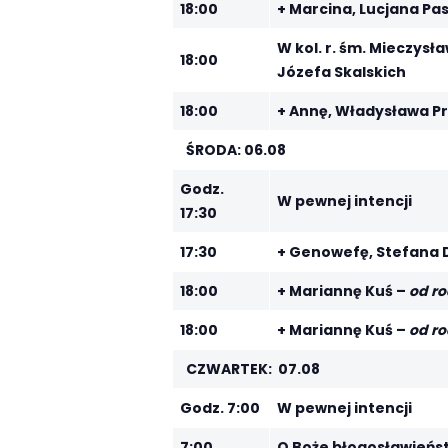
18:00
+ Marcina, Lucjana Pa
W kol. r. śm. Mieczys
18:00
Józefa Skalskich
18:00
+ Annę, Władysława Pr
ŚRODA: 06.08
Godz.
W pewnej intencji
17:30
17:30
+ Genowefę, Stefana 
18:00
+ Mariannę Kuś –
od r
18:00
+ Mariannę Kuś –
od r
CZWARTEK: 07.08
Godz. 7:00
W pewnej intencji
7:00
O Boże błogosławieńst