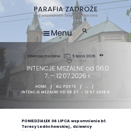
STRONA GŁÓWNA
PARAFIA ZADROŻE
Graj w automat 2025
AKTUALNOŚCI
Pod wezwaniem Świętego Marcina
Billybets Casino Kod Promocyjny 2026
: Jeśli korzystasz z
WSPÓLNOTY
Menu
witryny na pierwszy rzut oka, nie wiedząc, że możesz jej
PARAFIALNE
zaufać, Twoje pieniądze mogą być zagrożone, a nie tylko w
KONTAKT
oparciu o wynik zakładu, który zrobiłeś.
Intencje mszalne
5 lipca 2026
Bezpieczne Kasyno Online Z Bonusem Bez Depozytu
-
724
Views
0
Likes
Użytkownik zgadza się, że musi oceniać i ponosić wszelkie
INTENCJE MSZALNE od 06.0
ryzyko związane z korzystaniem z Treści Użytkownika, w tym
7. – 12.07.2026 r.
poleganie na dokładności, kompletności lub przydatności
...
HOME
ALL POSTS
takich Treści Użytkownika.
INTENCJE MSZALNE OD 06.07. – 12.07.2026 R.
Automaty Gier Online
: Możesz także przeglądać ich kolekcję
darmowych gier.
PONIEDZIAŁEK 06 LIPCA wspomnienie bł.
Online casino kasyna online 2025
Teresy Ledóchowskiej , dziewicy