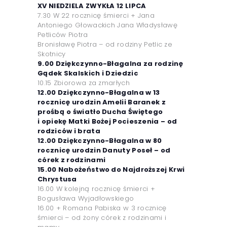
XV NIEDZIELA ZWYKŁA 12 LIPCA
7.30 W 22 rocznicę śmierci + Jana
Antoniego Głowackich Jana Władysławę
Petliców Piotra
Bronisławę Piotra – od rodziny Petlic ze
Skotnicy
9.00 Dziękczynno-Błagalna za rodzinę
Gądek Skalskich i Dziedzic
10.15 Zbiorowa za zmarłych
12.00 Dziękczynno-Błagalna w 13
rocznicę urodzin Amelii Baranek z
prośbą
o światło Ducha Świętego
i opiekę Matki Bożej Pocieszenia – od
rodziców i brata
12.00 Dziękczynno-Błagalna w 80
rocznicę urodzin Danuty Poseł – od
córek z rodzinami
15.00 Nabożeństwo do Najdroższej Krwi
Chrystusa
16.00 W kolejną rocznicę śmierci +
Bogusława Wyjadłowskiego
16.00 + Romana Pabiska w 3 rocznicę
śmierci – od żony córek z rodzinami i