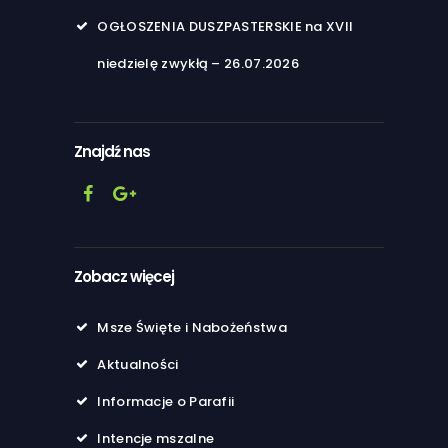
OGŁOSZENIA DUSZPASTERSKIE na XVII
niedzielę zwykłą – 26.07.2026
Znajdź nas
Zobacz więcej
Msze Święte i Nabożeństwa
Aktualności
Informacje o Parafii
Intencje mszalne