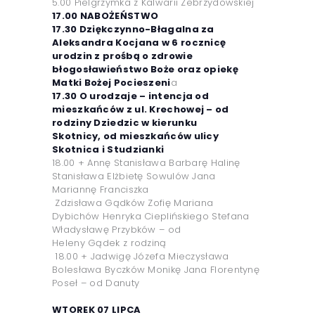
5.00 Pielgrzymka z Kalwarii Zebrzydowskiej
Betfury Casino Bonus Bez Depozytu 2026
17.00 NABOŻEŃSTWO
Witryna ma siedzibę w Alderney i posiada ważną licencję na
17.30 Dziękczynno-Błagalna za
hazard od Alderney Gambling Control Commission (AGCC) i
Aleksandra Kocjana w 6 rocznicę
UK Gambling Commission (UKGC).
urodzin z prośbą o zdrowie
Bingo Online Gry Pl
błogosławieństwo Boże oraz opiekę
Jeśli czytasz naszą recenzję FanDuel, wiesz, że marka nie
Matki Bożej Pocieszeni
a
zaszła tak daleko, biorąc lojalność graczy za pewnik.
17.30 O urodzaje – intencja od
Jackpoty często idą w miliony, więc jest dużo do gry.
mieszkańców z ul. Krechowej – od
rodziny Dziedzic w kierunku
Elektroniczny blackjack karty
Skotnicy, od mieszkańców ulicy
Skotnica i Studzianki
Fansport Casino Kod Promocyjny 2026
18.00 + Annę Stanisława Barbarę Halinę
Następnie, w zależności od wartości układu, możesz trafić lub
Stanisława Elżbietę Sowulów Jana
stanąć, aby wygrać.
Mariannę Franciszka
Nowe Kasyno Online Z Automatami Megaways
Zdzisława Gądków Zofię Mariana
Czaszka Cthulhu ma maksymalną wypłatę w wysokości 30x
Dybichów Henryka Cieplińskiego Stefana
stawki.
Władysławę Przybków – od
Nowe Kasyno Online Za Złotówki
Heleny Gądek z rodziną
18.00 + Jadwigę Józefa Mieczysława
Bolesława Byczków Monikę Jana Florentynę
Poseł – od Danuty
WTOREK 07 LIPCA