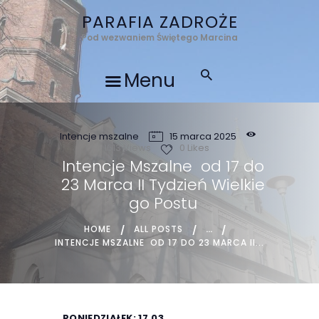
STRONA GŁÓWNA
PARAFIA ZADROŻE
Nowe maszyny hazardowe do gry za
AKTUALNOŚCI
Pod wezwaniem Świętego Marcina
darmo bez pobierania
WSPÓLNOTY
Menu
Crazy Time Live Z Bonusem
: Płatność do portfela
PARAFIALNE
internetowego jest zwykle natychmiastowa i nie ma historii
KONTAKT
tych, aby odbić, więc w Twoim przypadku, gdy to zrobił,
Intencje mszalne
15 marca 2025
Kasyno założyło, że był to depozyt, dlatego wymagane
1613
Views
0
Likes
zakłady 3x.
Intencje Mszalne od 17 do
Live Casino Z Darmowymi Spinami Za Rejestrację
- Możesz
23 Marca II Tydzień Wielkie
również wygrać 10 darmowych spinów, gdy znajdziesz trzy lub
go Postu
więcej złotych teczek.
...
HOME
ALL POSTS
Najlepsze Kasyno Bonus 300
: Możesz wypróbować ich
INTENCJE MSZALNE OD 17 DO 23 MARCA II...
najpopularniejsze gry poniżej.
Jakie kasyno online wybrać
PONIEDZIAŁEK: 17.03