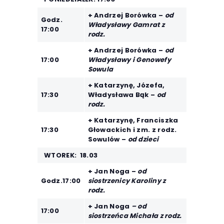
Lvbet Casino Opinie I Bonusy 2026
Możemy również pobrać rozsądną opłatę, jeśli zażądasz
+ Andrzej Borówka –
od
Godz.
dalszych kopii swoich danych w następstwie wniosku.
Władysławy Gamrat z
17:00
Kasyno I Sloty
rodz.
Pełna gama opcji wpłat i wypłat jest dostępna bezpośrednio z
+ Andrzej Borówka –
od
platformy mobilnej.
17:00
Władysławy i Genowefy
Możesz także wykupić ubezpieczenie, gdy odkrytą kartą
Sowula
krupiera jest as, istnieje duża szansa, że jego odkryta karta to
karta o wartości 10 wartości..
+ Katarzynę, Józefa,
17:30
Władysława Bąk –
od
Online casino blackjack w Polsce paypal
rodz.
2025
+ Katarzynę, Franciszka
17:30
Głowackich i zm. z rodz.
20 Zł Kasyno Bez Depozytu 2026
Sowulów –
od dzieci
Ikony kart do gry wypłacają mniejsze nagrody, gdy przekroczą
WTOREK: 18.03
którąkolwiek z 10 linii po lewej stronie, z dziwnie ukształtowanymi
butelkami magicznego eliksiru wartymi więcej.
+ Jan Noga –
od
225 Bonus Od Drugiego Depozytu Kasyno Online
Godz.17:00
siostrzenicy Karoliny z
Wszystkie gry są dostępne w trybie natychmiastowego
rodz.
odtwarzania bez pobierania i będą grać prosto w przeglądarce.
Kasyno Z Darmowym Depozytem
+ Jan Noga
– od
17:00
siostrzeńca Michała z rodz.