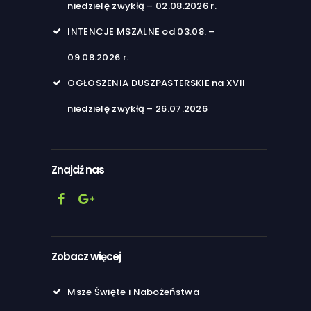
niedzielę zwykłą – 02.08.2026 r.
INTENCJE MSZALNE od 03.08. –
09.08.2026 r.
OGŁOSZENIA DUSZPASTERSKIE na XVII
niedzielę zwykłą – 26.07.2026
Znajdź nas
Zobacz więcej
Msze Święte i Nabożeństwa