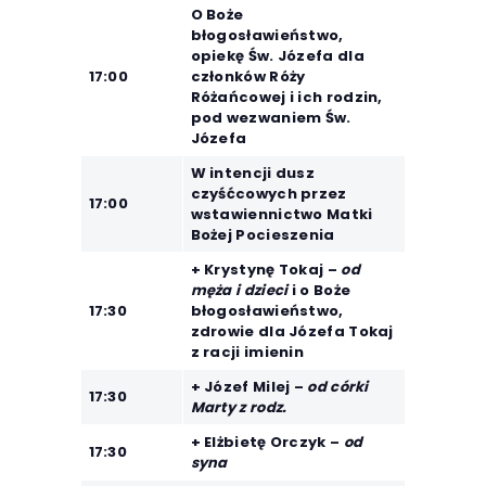
O Boże
błogosławieństwo,
opiekę Św. Józefa dla
17:00
członków Róży
Różańcowej i ich rodzin,
pod wezwaniem Św.
Józefa
W intencji dusz
czyśćcowych przez
17:00
wstawiennictwo Matki
Bożej Pocieszenia
+ Krystynę Tokaj –
od
męża i dzieci
i o Boże
17:30
błogosławieństwo,
zdrowie dla Józefa Tokaj
z racji imienin
+ Józef Milej –
od córki
17:30
Marty z rodz.
+ Elżbietę Orczyk –
od
17:30
syna