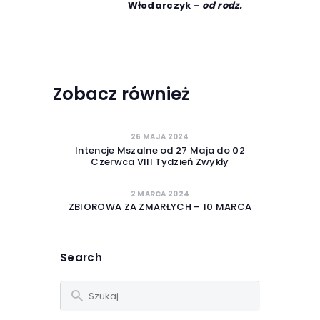
Włodarczyk –
od rodz.
Zobacz również
26 MAJA 2024
Intencje Mszalne od 27 Maja do 02
Czerwca VIII Tydzień Zwykły
2 MARCA 2024
ZBIOROWA ZA ZMARŁYCH – 10 MARCA
Search
Szukaj: