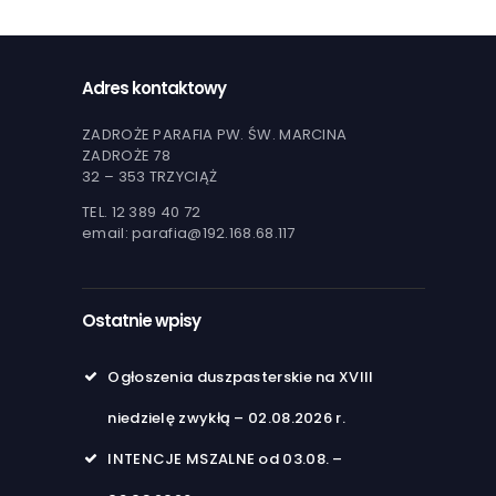
Adres kontaktowy
ZADROŻE PARAFIA PW. ŚW. MARCINA
ZADROŻE 78
32 – 353 TRZYCIĄŻ
TEL. 12 389 40 72
email: parafia@192.168.68.117
Ostatnie wpisy
Ogłoszenia duszpasterskie na XVIII
niedzielę zwykłą – 02.08.2026 r.
INTENCJE MSZALNE od 03.08. –