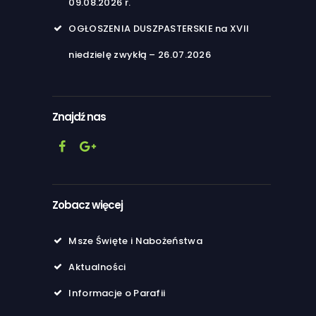
09.08.2026 r.
OGŁOSZENIA DUSZPASTERSKIE na XVII
niedzielę zwykłą – 26.07.2026
Znajdź nas
Zobacz więcej
Msze Święte i Nabożeństwa
Aktualności
Informacje o Parafii