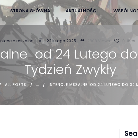
STRONA GŁÓWNA
STRONA GŁÓWNA
AKTUALNOŚCI
WSPÓLNOT
PARAFIA ZADROŻE
 za darmo 2025
AKTUALNOŚCI
Pod wezwaniem Świętego Marcina
WSPÓLNOTY
Intencje mszalne
22 lutego 2025
2808
Views
0
Likes
u jest gotowy do pracy, wiercąc bloki skierowane przez Ciebie.
zalne od 24 Lutego do
PARAFIALNE
 z powodów, które mogą zniechęcić cię do dołączenia do nie
jest jednak przyjazne dla użytkownika i.
Tydzień Zwykły
KONTAKT
lsce kasyno online
...
ALL POSTS
INTENCJE MSZALNE OD 24 LUTEGO DO 02 M
e BetOnline Poker dla komputerów Mac, przeciągnij plik do f
en ma pewne narzędzia do zmiany ustawień w zależności od pot
Sea
e chronione przez szyfrowanie SSL i weryfikację z twojej strony