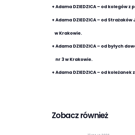
+ Adama DZIEDZICA – od kolegów z 
+ Adama DZIEDZICA – od Strażaków 
w Krakowie.
+ Adama DZIEDZICA – od byłych do
nr 3 w Krakowie.
+ Adama DZIEDZICA – od koleżanek z
Zobacz również