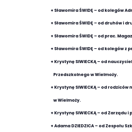
+ Sławomira ŚWIDĘ – od kolegów Adri
+ Sławomira ŚWIDĘ – od druhów i dr
+ Sławomira ŚWIDĘ – od prac. Maga
+ Sławomira ŚWIDĘ – od kolegów z pr
+ Krystynę SIWIECKĄ – od nauczycie
Przedszkolnego w Wielmoży.
+ Krystynę SIWIECKĄ – od rodziców 
w Wielmoży.
+ Krystynę SIWIECKĄ – od Zarządu 
+ Adama DZIEDZICA – od Zespołu Sz