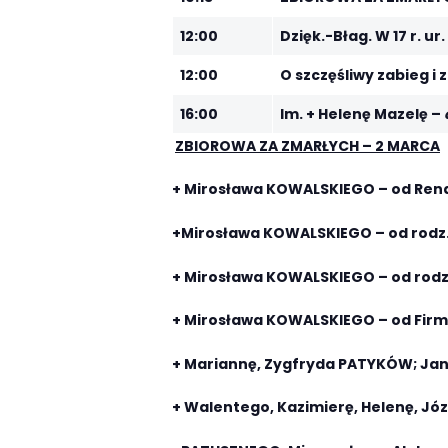
12:00
Dzięk.-Błag. W 17 r. u
12:00
O szczęśliwy zabieg i 
16:00
Im. + Helenę Mazelę –
ZBIOROWA ZA ZMARŁYCH – 2 MARCA
+ Mirosława KOWALSKIEGO – od Ren
+Mirosława KOWALSKIEGO – od rodz. 
+ Mirosława KOWALSKIEGO – od rodz.
+ Mirosława KOWALSKIEGO – od Firmy
+ Mariannę, Zygfryda PATYKÓW; Jan
+ Walentego, Kazimierę, Helenę, Jó