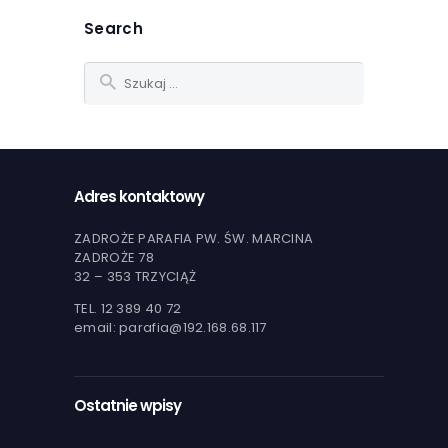
Search
Szukaj:
Adres kontaktowy
ZADROŻE PARAFIA PW. ŚW. MARCINA
ZADROŻE 78
32 – 353 TRZYCIĄŻ
TEL. 12 389 40 72
email: parafia@192.168.68.117
Ostatnie wpisy