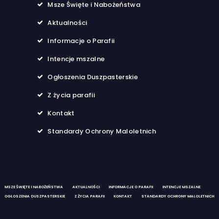
Msze Święte i Nabożeństwa
Aktualności
Informacje o Parafii
Intencje mszalne
Ogłoszenia Duszpasterskie
Z życia parafii
Kontakt
Standardy Ochrony Maloletnich
MSZE ŚWIĘTE I NABOŻEŃSTWA
AKTUALNOŚCI
INFORMACJE O PARAFII
INTENCJE MSZALNE
OGŁOSZENIA DUSZPASTERSKIE
Z ŻYCIA PARAFII
KONTAKT
STANDARDY OCHRONY MALOLETNICH