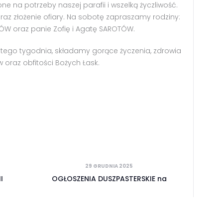
ne na potrzeby naszej parafii i wszelką życzliwość.
raz złożenie ofiary. Na sobotę zapraszamy rodziny:
W oraz panie Zofię i Agatę SAROTÓW.
 tego tygodnia, składamy gorące życzenia, zdrowia
ów oraz obfitości Bożych Łask.
29 GRUDNIA 2025
I
OGŁOSZENIA DUSZPASTERSKIE na