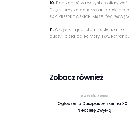
10.
Bóg zapłać za wszystkie ofiary złożo
Dziękujemy za posprzątanie kościoła o
BĄK, KRZEPKOWSKICH, MAZELÓW, GAWĘDÓ
11.
Wszystkim jubilatom i solenizantom
duszy i ciała, opieki Maryi i św. Patron
Zobacz również
9 WRZEŚNIA 2023
Ogłoszenia Duszpasterskie na XXII
Niedzielę Zwykłą