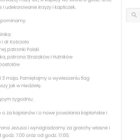
i udekorowanie krzyży i kapliczek.
Szukaj
 wspominamy:
lnika
i dr Kościoła
ej patronki Polski
ka, patrona Strażaków i Hutników
Apostołów
i 3 maja. Pamiętajmy o wywieszeniu flag
y jak w niedzielę.
ącym tygodniu:
 o za kapłanów i o nowe powołania kapłańskie i
 Pana Jezusa i wynagradzamy za grzechy własne i
godz. 7.00 oraz od godz. 17.00;