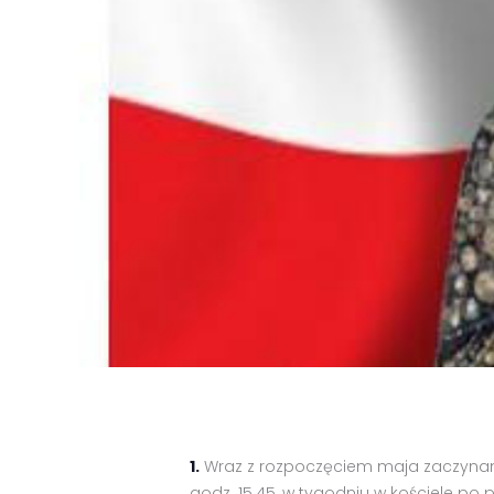
Więcej informacji o All Slots Casino Switch Studios Blackjack.
Najlepszy kasyna gra onl
Forbet Casino Bonus Za Rejestrację
Nowe tytuły są zawsze dodawane, a możesz cieszyć się grami st
Automaty Do Gier Pieniądze
Oznacza to, że w każdym zakręceniu gracze mogą otrzymać do 
Wygraj Z Keno
1.
Wraz z rozpoczęciem maja zaczynam
godz. 15.45, w tygodniu w kościele po pi