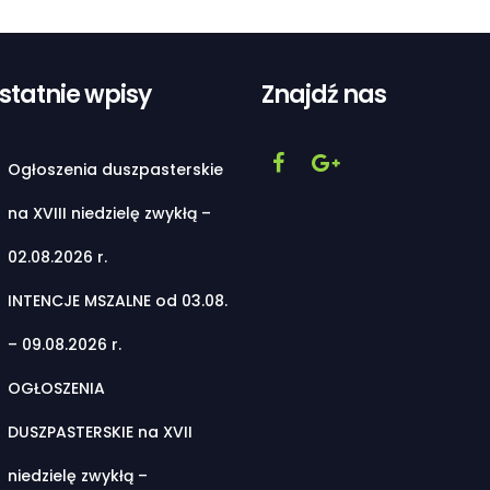
statnie wpisy
Znajdź nas
Ogłoszenia duszpasterskie
na XVIII niedzielę zwykłą –
02.08.2026 r.
INTENCJE MSZALNE od 03.08.
– 09.08.2026 r.
OGŁOSZENIA
DUSZPASTERSKIE na XVII
niedzielę zwykłą –