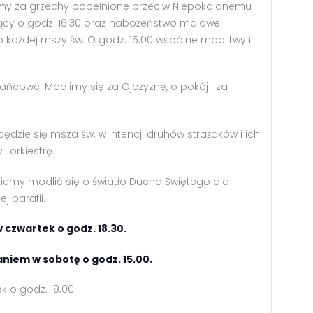
my za grzechy popełnione przeciw Niepokalanemu
ący o godz. 16.30 oraz nabożeństwo majowe.
o każdej mszy św. O godz. 15.00 wspólne modlitwy i
ńcowe. Modlimy się za Ojczyznę, o pokój i za
będzie się msza św. w intencji druhów strażaków i ich
 orkiestrę.
iemy modlić się o światło Ducha Świętego dla
 parafii.
w czwartek o godz. 18.30.
niem w sobotę o godz. 15.00.
k o godz. 18.00