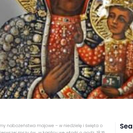
ine
ołowymi, grami keno i bingo i nie tylko.
3 respinów, a każdy z nich daje lepszą szansę na zgarnięcie 
Sea
y nabożeństwa majowe – w niedzielę i święta o
erwszej mszy św., w kaplicy we wtorki o godz. 18.15,