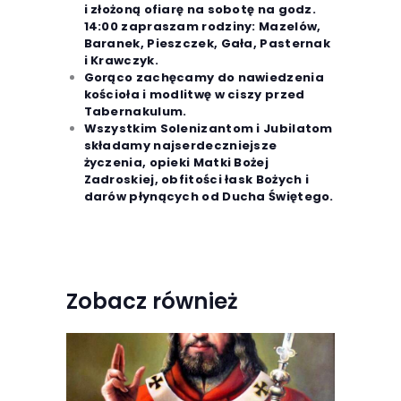
i złożoną ofiarę na sobotę na godz.
14:00 zapraszam rodziny: Mazelów,
Baranek, Pieszczek, Gała, Pasternak
i Krawczyk.
Gorąco zachęcamy do nawiedzenia
kościoła i modlitwę w ciszy przed
Tabernakulum.
Wszystkim Solenizantom i Jubilatom
składamy najserdeczniejsze
życzenia, opieki Matki Bożej
Zadroskiej, obfitości łask Bożych i
darów płynących od Ducha Świętego.
Zobacz również