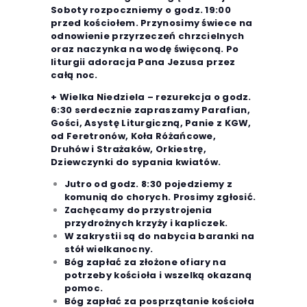
Soboty rozpoczniemy o godz. 19:00
przed kościołem. Przynosimy świece na
odnowienie przyrzeczeń chrzcielnych
oraz naczynka na wodę święconą. Po
liturgii adoracja Pana Jezusa przez
całą noc.
+ Wielka Niedziela – rezurekcja o godz.
6:30 serdecznie zapraszamy Parafian,
Gości, Asystę Liturgiczną, Panie z KGW,
od Feretronów, Koła Różańcowe,
Druhów i Strażaków, Orkiestrę,
Dziewczynki do sypania kwiatów.
Jutro od godz. 8:30 pojedziemy z
komunią do chorych. Prosimy zgłosić.
Zachęcamy do przystrojenia
przydrożnych krzyży i kapliczek.
W zakrystii są do nabycia baranki na
stół wielkanocny.
Bóg zapłać za złożone ofiary na
potrzeby kościoła i wszelką okazaną
pomoc.
Bóg zapłać za posprzątanie kościoła