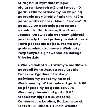
ofiarę na utrzymanie miejsc
pielgrzymkowych w Ziemi Świętej. O
godz. 21:00 zapraszamy na wspólną
adorację przy Grobie Pańskim, którą
poprowadzi chórek „Mocni Sercem”. O
godz. 22:00 adorację poprowadzi
wspólnota Najdroższej Krwi Pana
Jezusa. Obowiązuje wstrzemięźliwość i
post ścisły to jest jeden posiłek do syta
i dwa pozostałe lżejsze. Wartę przy
grobie pełnią druhowie z Wielmoży.
Rozpoczyna się nowenna do Bożego
Miłosierdzia.
+ Wielka Sobota – trwamy w modlitwie i
adoracji Pana Jezusa przy Grobie
Pańskim. Zgodnie z tradycją
poświęcamy pokarmy na stół
Wielkanocny. W kościele od godz. 9:00
co pół godziny do godz. 13:00, w
Wielmoży również od godz. 9:00
rozpoczynając od ul. Wesołej,
Kamieniec, w kaplicy, Podzamcze ul.
Krótka i ul. Długa. Liturgię Wielkiej