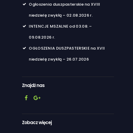
Ogłoszenia duszpasterskie na XVIII
niedzielę zwykłą – 02.08.2026 r.
INTENCJE MSZALNE od 03.08. –
09.08.2026 r.
OGŁOSZENIA DUSZPASTERSKIE na XVII
niedzielę zwykłą – 26.07.2026
Znajdź nas
Zobacz więcej