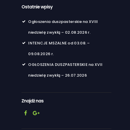
Ostatnie wpisy
Ogłoszenia duszpasterskie na XVIII
niedzielę zwykłą – 02.08.2026 r.
INTENCJE MSZALNE od 03.08. –
09.08.2026 r.
OGŁOSZENIA DUSZPASTERSKIE na XVII
niedzielę zwykłą – 26.07.2026
Znajdź nas