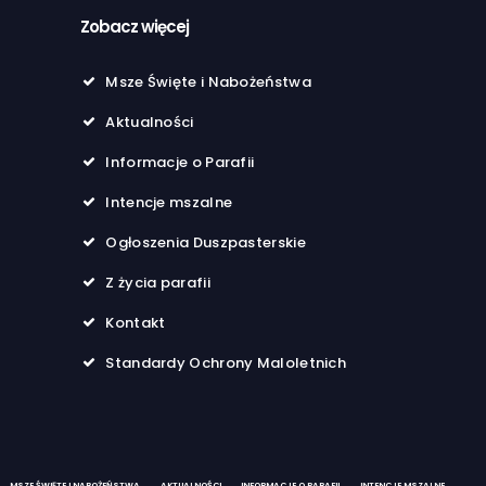
Zobacz więcej
Msze Święte i Nabożeństwa
Aktualności
Informacje o Parafii
Intencje mszalne
Ogłoszenia Duszpasterskie
Z życia parafii
Kontakt
Standardy Ochrony Maloletnich
MSZE ŚWIĘTE I NABOŻEŃSTWA
AKTUALNOŚCI
INFORMACJE O PARAFII
INTENCJE MSZALNE