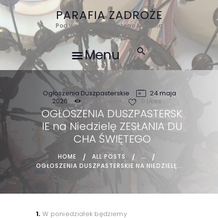
STRONA GŁÓWNA
PARAFIA ZADROŻE
3D sloty bez premii depozytowej 2025
AKTUALNOŚCI
Pod wezwaniem Świętego Marcina
Kasyno W Okolicy
: Pamiętaj, że możesz pobrać naszego
WSPÓLNOTY
Menu
klienta internetowego kasyna stacjonarnego lub przejść do
PARAFIALNE
naszego kasyna mobilnego i grać w Nasze gry za darmo w
KONTAKT
trybie praktycznym bez wymaganego depozytu.
Ogłoszenia Duszpasterskie
24 maja
Najlepsze Kasyno Wysoki Bonus
- Konkurs do wygrania w
2026
4609
Views
0
Likes
kasynie online.
OGŁOSZENIA DUSZPASTERSK
Rapid Casino Bonus Za Rejestrację
: Twórcy Wazdan starali się
IE na Niedzielę ZESŁANIA DU
CHA ŚWIĘTEGO
odtworzyć atmosferę radości i energii, którą będziesz
zadowolony grając w automacie Magic Target Deluxe, nie
...
HOME
ALL POSTS
zapominając o nagrodach i wygranych.
OGŁOSZENIA DUSZPASTERSKIE NA NIEDZIELĘ...
Automaty hazardowe za darmo 2025
Sloty Od 20 Groszy
1.
W poniedziałek będziemy