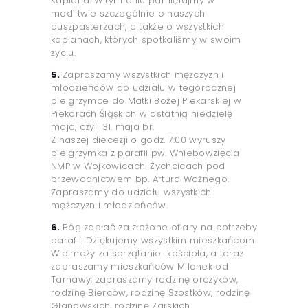
Kapłana. W tym dniu pamiętajmy w
modlitwie szczególnie o naszych
duszpasterzach, a także o wszystkich
kapłanach, których spotkaliśmy w swoim
życiu.
5.
Zapraszamy wszystkich mężczyzn i
młodzieńców do udziału w tegorocznej
pielgrzymce do Matki Bożej Piekarskiej w
Piekarach Śląskich w ostatnią niedzielę
maja, czyli 31. maja br.
Z naszej diecezji o godz. 7:00 wyruszy
pielgrzymka z parafii pw. Wniebowzięcia
NMP w Wojkowicach-Żychcicach pod
przewodnictwem bp. Artura Ważnego.
Zapraszamy do udziału wszystkich
mężczyzn i młodzieńców.
6.
Bóg zapłać za złożone ofiary na potrzeby
parafii. Dziękujemy wszystkim mieszkańcom
Wielmoży za sprzątanie kościoła, a teraz
zapraszamy mieszkańców Milonek od
Tarnawy: zapraszamy rodzinę orczyków,
rodzinę Bierców, rodzinę Szostków, rodzinę
Glanowskich, rodzinę Zarskich.