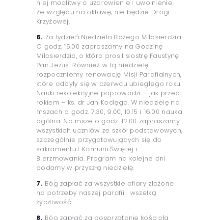
niej modlitwy o uzdrowienie i uwolnienie.
Ze względu na oktawę, nie będzie Drogi
Krzyżowej.
6.
Za tydzień Niedziela Bożego Miłosierdzia.
O godz. 15.00 zapraszamy na Godzinę
Miłosierdzia, o która prosił siostrę Faustynę
Pan Jezus. Również w tą niedzielę
rozpoczniemy renowację Misji Parafialnych,
które odbyły się w czerwcu ubiegłego roku.
Nauki rekolekcyjne poprowadzi – jak przed
rokiem – ks. dr Jan Koclęga. W niedzielę na
mszach o godz. 7.30, 9.00, 10.15 i 16.00 nauka
ogólna. Na msze o godz. 12.00 zapraszamy
wszystkich uczniów ze szkół podstawowych,
szczególnie przygotowujących się do
sakramentu I Komunii Świętej i
Bierzmowania. Program na kolejne dni
podamy w przyszłą niedzielę.
7.
Bóg zapłać za wszystkie ofiary złożone
na potrzeby naszej parafii i wszelką
życzliwość.
8.
Bóg zapłać za posprzątanie kościoła