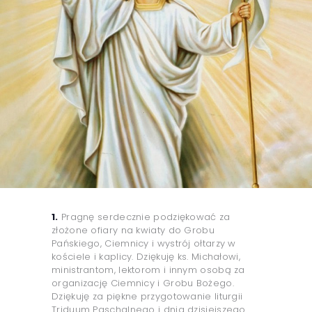
Pamiętaj, aby biegać po symbolu numer 7 w grze, ponieważ
może to dać ci 20x do 5000X stawki.
Darmowe kasyno internetowe
Kasyno Minimalna Wpłata Paysafecard
To prawda, że niektórzy z nich mogą zaoferować małe nagrody
pieniężne, czego można by się spodziewać w turnieju
automatowym z wpisowym, ale kto odwróci nos w darmowej
grze na automacie.
Kasyno 15 Euro Na Start
Dzisiejsza premiera to tylko początek tego, co prawdopodobnie
okaże się niezwykle pracowitym sezonem jesiennym dla gier
hazardowych online w Stanach Zjednoczonych.
Casino Bonus Bez Początkowego Depozytu 2026
1.
Pragnę serdecznie podziękować za
złożone ofiary na kwiaty do Grobu
Pańskiego, Ciemnicy i wystrój ołtarzy w
kościele i kaplicy. Dziękuję ks. Michałowi,
ministrantom, lektorom i innym osobą za
organizację Ciemnicy i Grobu Bożego.
Dziękuję za piękne przygotowanie liturgii
Triduum Paschalnego i dnia dzisiejszego.