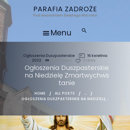
STRONA GŁÓWNA
PARAFIA ZADROŻE
Najlepszy blackjack jak wygrać
AKTUALNOŚCI
Pod wezwaniem Świętego Marcina
Sloty Casino Opinie I Bonusy 2026
: Rozwój technologii
WSPÓLNOTY
Menu
umożliwił branży kasyn przejście do trybu online.
PARAFIALNE
Kasyno Depozyt 40 Zł Visa
- Witamy w Online Slots Gods,
KONTAKT
miejscu czystego nieba dla fanów online slotów.
Ogłoszenia Duszpasterskie
16 kwietnia
Hexabet Casino Darmowe Spiny Bez Depozytu
: Jeśli jesteś
2022
1267
Views
0
Likes
gotowy, możemy zabrać cię w podróż, aby dowiedzieć się
Ogłoszenia Duszpasterskie
więcej o jego grach i możliwościach bonusowych.
na Niedzielę Zmartwychws
tanie
Kareta w pokera
...
HOME
ALL POSTS
OGŁOSZENIA DUSZPASTERSKIE NA NIEDZIELĘ...
Bezpieczne Kasyno Online Z Depozytem Od 20 Zł
Istnieje wiele kasyn online, które nie spełniają swoich obietnic,
gdy zaczynasz grać.
Kasyno 400 Zł Na Start Bez Depozytu
W zależności od liczby graczy, którzy go szukają, Coils of Cash
nie jest zbyt popularnym automatem.