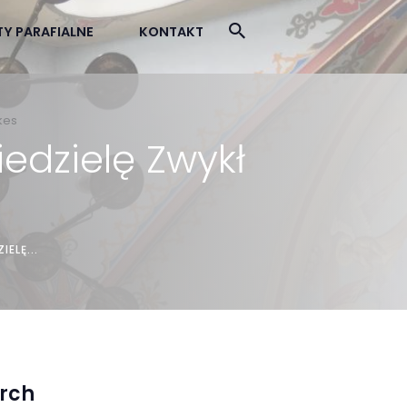
Y PARAFIALNE
KONTAKT
ikes
snością tej samej firmy-Games World International.
edzielę Zwykł
dy nie było lepszego czasu, aby znaleźć kilka dobrych stron
 jest zgodne z Oculus Rift i HTC Vive i oferuje wiele funkcji,
ELĘ...
, możesz zamiast tego zagrać za darmo bez pobierania-po
rch