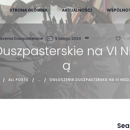
STRONA GŁÓWNA
STRONA GŁÓWNA
AKTUALNOŚCI
WSPÓLNOT
PARAFIA ZADROŻE
y
AKTUALNOŚCI
Pod wezwaniem Świętego Marcina
WSPÓLNOTY
szenia Duszpasterskie
9 lutego 2024
1296
Views
0
L
owej, El Barco Casino w Malabo i Casino Joker w Bata, są wła
uszpasterskie na VI Ni
PARAFIALNE
okera na tyle, aby chcieć grać przeciwko znajomym online, nig
ą
KONTAKT
apowiedziany we wrześniu, oprogramowanie (zobacz wideo powyżej)
ieniowego Twitch.
...
ALL POSTS
OGŁOSZENIA DUSZPASTERSKIE NA VI NIEDZI
synowej
tobie lub przebiciu skóry przez płaszczkę trochę cię przeraża
Sea
.