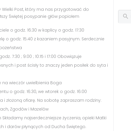
Wielki Post, który ma nas przygotować do
Szukaj
 co zwiększy Twoje szanse na wygraną.
Mszy Świętej posypanie głów popiołem
ie, takie jak, Treasure Nile, Avalon, Summer Vacations, Mega 
ele o godz. 16:30 w kaplicy o godz. 17:30
elę o godz. 15:40 z kazaniem pasyjnym. Serdecznie
abożeństwa
nline
z. 7:30 ; 9:00 ; 10:15 i 17:00 Obowiązuje
ych i post ścisły to znaczy jeden posiłek do syta i
ziej ekscytujących nowych twórców gier.
y na wieczór uwielbienia Boga
 zwierząt, chociaż nie podnosi poprzeczki w porównaniu do wie
tu o godz. 16:30, we wtorek o godz. 16:00
a i złożoną ofiarę. Na sobotę zapraszam rodziny:
Stach, Zgodów i Mazelów
 Składamy najserdeczniejsze życzenia, opieki Matki
żych i darów płynących od Ducha Świętego.