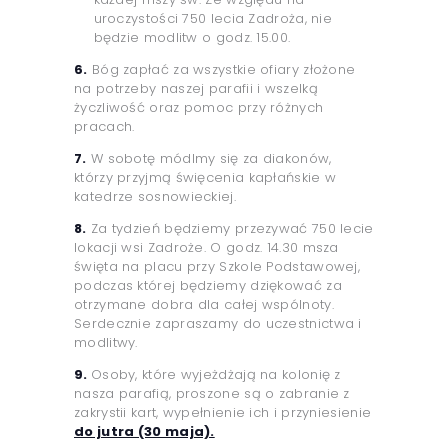
uroczystości 750 lecia Zadroża, nie
będzie modlitw o godz. 15.00.
6.
Bóg zapłać za wszystkie ofiary złożone
na potrzeby naszej parafii i wszelką
życzliwość oraz pomoc przy różnych
pracach.
7.
W sobotę módlmy się za diakonów,
którzy przyjmą święcenia kapłańskie w
katedrze sosnowieckiej.
8.
Za tydzień będziemy przezywać 750 lecie
lokacji wsi Zadroże. O godz. 14.30 msza
święta na placu przy Szkole Podstawowej,
podczas której będziemy dziękować za
otrzymane dobra dla całej wspólnoty.
Serdecznie zapraszamy do uczestnictwa i
modlitwy.
9.
Osoby, które wyjeżdżają na kolonię z
nasza parafią, proszone są o zabranie z
zakrystii kart, wypełnienie ich i przyniesienie
do jutra (30 maja).