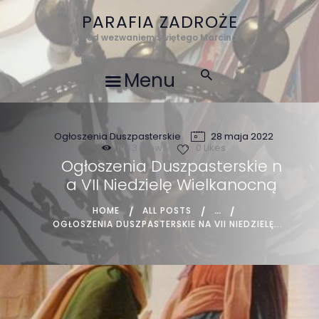
STRONA GŁÓWNA
PARAFIA ZADROŻE
Najnowsze 3d sloty bez rejestracji
AKTUALNOŚCI
Pod wezwaniem Świętego Marcina
Kasyno Online 20 Zł Bonus Na Start
: Kilka Stanów podzieliło
WSPÓLNOTY
Menu
pieniądze z lokalnymi organami ścigania.
PARAFIALNE
Spino247 Casino Bonus Bez Depozytu 2026
- Same funkcje są
KONTAKT
strasznie oryginalne, ale są zaimplementowane w sposób,
Ogłoszenia Duszpasterskie
28 maja 2022
którego wcześniej nie widziałem.
1043
Views
0
Likes
Zarabianie W Kasynie Online
: Monopoly Live to kolejna
Ogłoszenia Duszpasterskie n
odmiana łapacza snów.
a VII Niedzielę Wielkanocną
...
HOME
ALL POSTS
Kasyno online pl bonus bez depozytu
OGŁOSZENIA DUSZPASTERSKIE NA VII NIEDZIELĘ...
Kasyno Katowice Blik
Ta gra ma tło flagi z trzema bębnami i jedną linią, tworząc
zabawną i łatwą w obsłudze maszynę do gier.
Trueflip Casino Bonus Za Rejestrację
Z drugiej strony ta funkcja nie oferuje wiele graczom, którzy
lubią grać bezpiecznie i unikać dużego ryzyka.