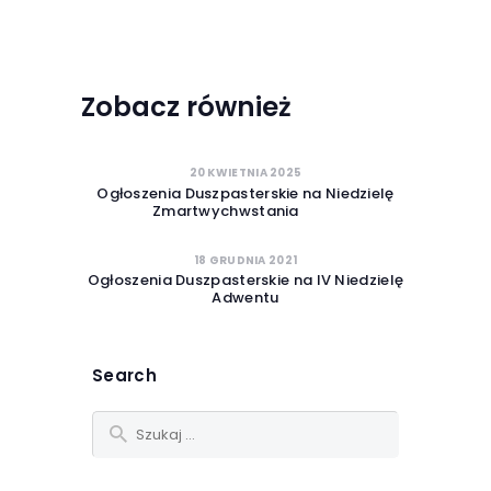
Zobacz również
20 KWIETNIA 2025
Ogłoszenia Duszpasterskie na Niedzielę
Zmartwychwstania
18 GRUDNIA 2021
Ogłoszenia Duszpasterskie na IV Niedzielę
Adwentu
Search
Szukaj: