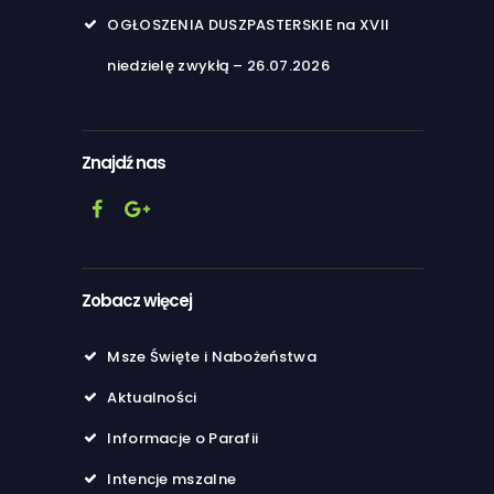
OGŁOSZENIA DUSZPASTERSKIE na XVII
niedzielę zwykłą – 26.07.2026
Znajdź nas
Zobacz więcej
Msze Święte i Nabożeństwa
Aktualności
Informacje o Parafii
Intencje mszalne