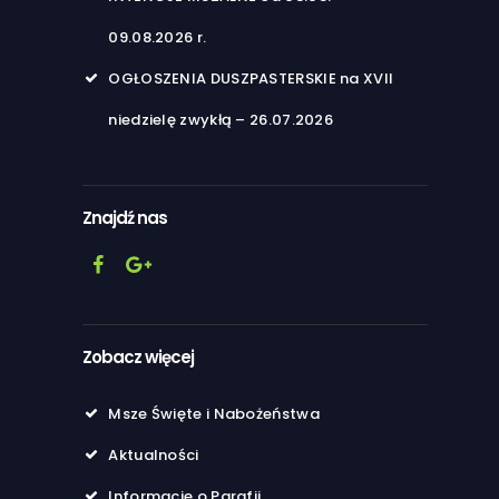
09.08.2026 r.
OGŁOSZENIA DUSZPASTERSKIE na XVII
niedzielę zwykłą – 26.07.2026
Znajdź nas
Zobacz więcej
Msze Święte i Nabożeństwa
Aktualności
Informacje o Parafii