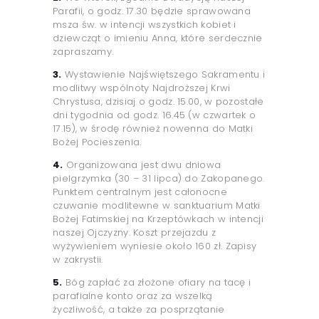
Parafii, o godz. 17.30 będzie sprawowana
msza św. w intencji wszystkich kobiet i
dziewcząt o imieniu Anna, które serdecznie
zapraszamy.
3.
Wystawienie Najświętszego Sakramentu i
modlitwy wspólnoty Najdroższej Krwi
Chrystusa, dzisiaj o godz. 15.00, w pozostałe
dni tygodnia od godz. 16.45 (w czwartek o
17.15), w środę również nowenna do Matki
Bożej Pocieszenia.
4.
Organizowana jest dwu dniowa
pielgrzymka (30 – 31 lipca) do Zakopanego.
Punktem centralnym jest całonocne
czuwanie modlitewne w sanktuarium Matki
Bożej Fatimskiej na Krzeptówkach w intencji
naszej Ojczyzny. Koszt przejazdu z
wyżywieniem wyniesie około 160 zł. Zapisy
w zakrystii.
5.
Bóg zapłać za złożone ofiary na tacę i
parafialne konto oraz za wszelką
życzliwość, a także za posprzątanie