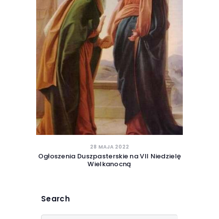
28 MAJA 2022
Ogłoszenia Duszpasterskie na VII Niedzielę
Wielkanocną
Search