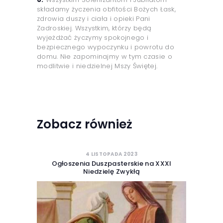
składamy życzenia obfitości Bożych Łask,
zdrowia duszy i ciała i opieki Pani
Zadroskiej. Wszystkim, którzy będą
wyjeżdżać życzymy spokojnego i
bezpiecznego wypoczynku i powrotu do
domu. Nie zapominajmy w tym czasie o
modlitwie i niedzielnej Mszy Świętej.
Zobacz również
4 LISTOPADA 2023
Ogłoszenia Duszpasterskie na XXXI
Niedzielę Zwykłą