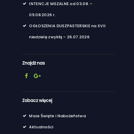
INTENCJE MSZALNE od 03.08. –
09.08.2026 r.
OGŁOSZENIA DUSZPASTERSKIE na XVII
niedzielę zwykłą – 26.07.2026
Znajdź nas
Zobacz więcej
Msze Święte i Nabożeństwa
Aktualności