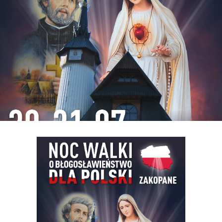
rozgrywka.
Poker Online 2026
Dostawcą tej gry jest Wager Gaming Technology.
Wszyscy gracze używają kart wspólnych jako części swojego
pięciokartowego układu.
Automaty kasyno prawdziwe pieniądze
paypal
Kasyno Blik Ranking 2026
Dostęp do bankowości, zakładów bonusowych i innych ważnych
funkcji kasyna zostały wprowadzone na stronie mobilnej.
Legalne Kasyno Online Zielona Góra
Ogólnie Rzecz Biorąc, Game of Thrones to genialny automat,
który z pewnością pokochają fani serialu.
50 Spin Bez Depozytu Kasyno Online