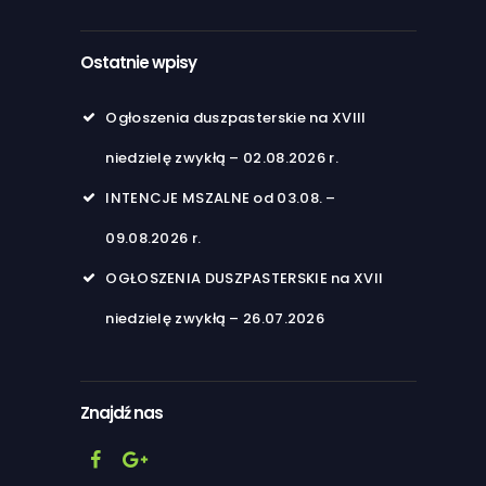
Ostatnie wpisy
Ogłoszenia duszpasterskie na XVIII
niedzielę zwykłą – 02.08.2026 r.
INTENCJE MSZALNE od 03.08. –
09.08.2026 r.
OGŁOSZENIA DUSZPASTERSKIE na XVII
niedzielę zwykłą – 26.07.2026
Znajdź nas