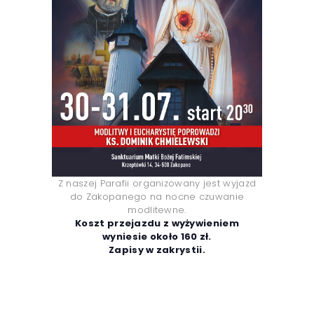
Z naszej Parafii organizowany jest wyjazd
do Zakopanego na nocne czuwanie
modlitewne.
Koszt przejazdu z wyżywieniem
wyniesie około 160 zł.
Zapisy w zakrystii.