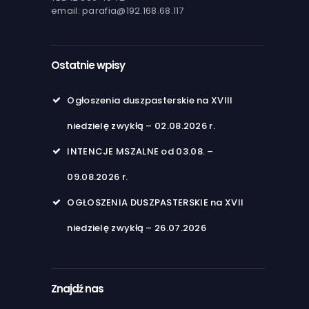
email: parafia@192.168.68.117
Ostatnie wpisy
Ogłoszenia duszpasterskie na XVIII
niedzielę zwykłą – 02.08.2026 r.
INTENCJE MSZALNE od 03.08. –
09.08.2026 r.
OGŁOSZENIA DUSZPASTERSKIE na XVII
niedzielę zwykłą – 26.07.2026
Znajdź nas