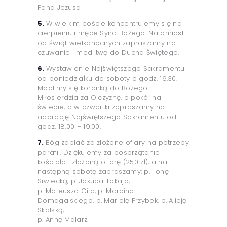
Pana Jezusa
5.
W wielkim poście koncentrujemy się na
cierpieniu i męce Syna Bożego. Natomiast
od świąt wielkanocnych zapraszamy na
czuwanie i modlitwę do Ducha Świętego.
6.
Wystawienie Najświętszego Sakramentu
od poniedziałku do soboty o godz. 16.30.
Modlimy się koronką do Bożego
Miłosierdzia za Ojczyznę, o pokój na
świecie, a w czwartki zapraszamy na
adorację Najświętszego Sakramentu od
godz. 18.00 – 19.00.
7.
Bóg zapłać za złożone ofiary na potrzeby
parafii. Dziękujemy za posprzątanie
kościoła i złożoną ofiarę (250 zł), a na
następną sobotę zapraszamy: p. Ilonę
Siwiecką, p. Jakuba Tokaja,
p. Mateusza Gila, p. Marcina
Domagalskiego, p. Mariolę Przybek, p. Alicję
Skalską,
p. Annę Malarz.