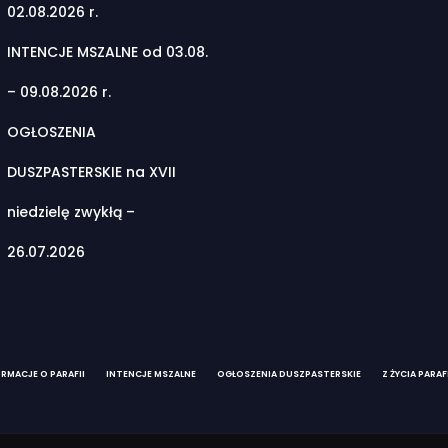
02.08.2026 r.
INTENCJE MSZALNE od 03.08.
– 09.08.2026 r.
OGŁOSZENIA
DUSZPASTERSKIE na XVII
niedzielę zwykłą –
26.07.2026
RMACJE O PARAFII
INTENCJE MSZALNE
OGŁOSZENIA DUSZPASTERSKIE
Z ŻYCIA PARAF