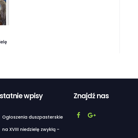
ielę
statnie wpisy
Znajdź nas
Ogłoszenia duszpasterskie
na XVIII niedzielę zwykłą –