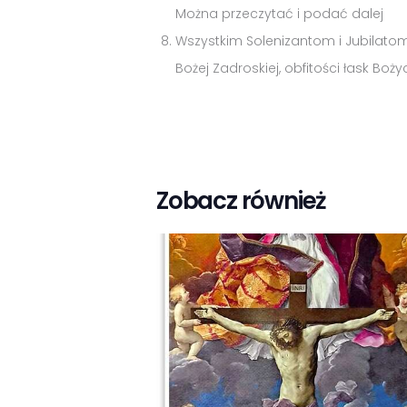
Można przeczytać i podać dalej
Wszystkim Solenizantom i Jubilatom
Bożej Zadroskiej, obfitości łask Bo
Zobacz również