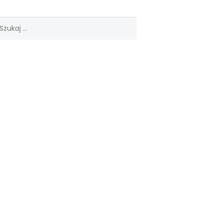
:
ne casino.